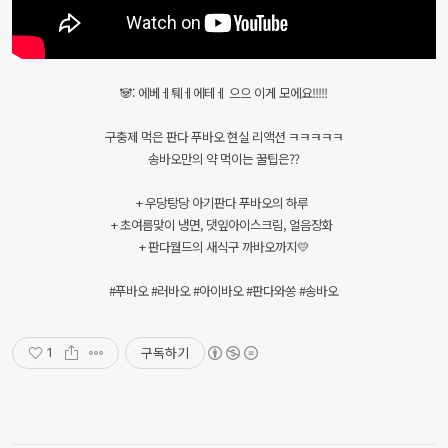
🐼: 에베ㅔ퉤ㅔ에테ㅔ 으으 이게 모에요!!!!!
구충제 먹은 판다 푸바오 현실 리액션 ㅋㅋㅋㅋㅋ
송바오만의 약 먹이는 꿀팁은??
+ 우당탕당 아기판다 푸바오의 하루
+ 초여름맞이 냉면, 댓잎아이스크림, 얼음장화
+ 판다월드의 새식구 까바오까지💛
#푸바오 #러바오 #아이바오 #판다와쏭 #송바오
구독하기
1