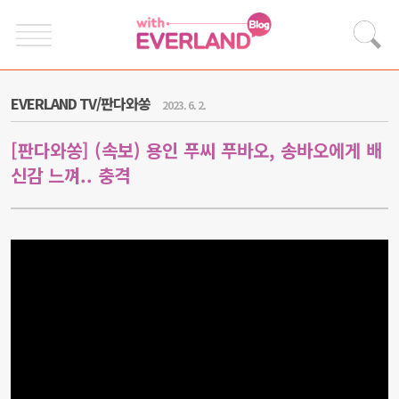
EVERLAND TV/판다와쏭
2023. 6. 2.
[판다와쏭] (속보) 용인 푸씨 푸바오, 송바오에게 배
신감 느껴.. 충격