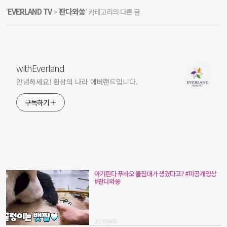
EVERLAND TV
판다와쏭
'
>
' 카테고리의 다른 글
withEverland
안녕하세요! 환상의 나라 에버랜드입니다.
구독하기
아기판다 푸바오 물침대가 생겼다고? #미공개영상
#판다와쏭
2023.06.05