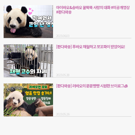
아이바오&송바오 꿀뚝뚝 사랑의 대화 #미공개영상
#판다와쏭
2023.06.03
[판다와쏭] 푸바오 채혈하고 쪼꼬파이 받았어요!
2023.05.28
[판다와쏭] 러바오의 뚠뚠빵빵 시원한 브이로그🧊
2023.05.26