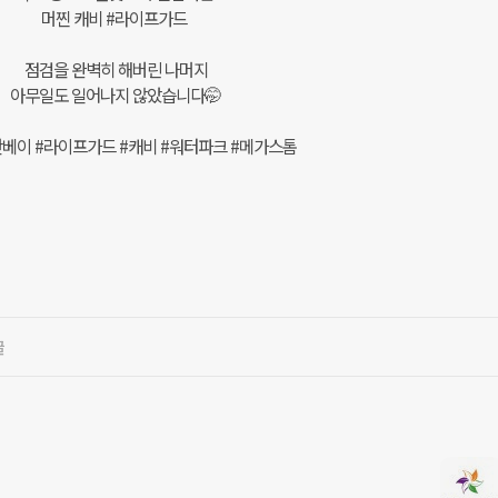
머찐 캐비 #라이프가드
점검을 완벽히 해버린 나머지
아무일도 일어나지 않았습니다🤭
베이 #라이프가드 #캐비 #워터파크 #메가스톰
글