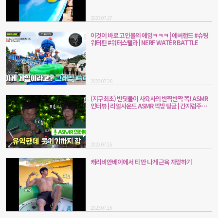
2023.07.27
이것이 바로 고인물의 에임ㅋㅋㅋ | 에버랜드 #슈팅
워터펀 #워터스텔라 | NERF WATER BATTLE
2023.07.26
(지구최초) 반딧불이 사육사의 반짝반짝 쪽! ASMR
인터뷰 | 리얼사운드 ASMR 먹방 팅글 | 간지럼주의
어설픔주의...ㅋㅋ
2023.07.15
캐리비안베이에서 티 안 나게 근육 자랑하기
2023.07.15