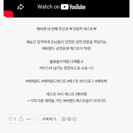
캐바캐 네 번째 주인공 💙김동혁 캐스트💙
매순간 침착하게 손님들의 안전한 공연 관람을 책임지는
에버랜드 공연운영 캐스트의 하루!
불꽃놀이처럼 다채롭고
카리스마 넘치는 현장속으로 슈슝~!💦
#에버랜드 #에버랜드캐스트 #캐스트 #브이로그 #캐바캐
캐스트 바이 캐스트 [캐바캐]
▪ 각자 다른 매력을 가진 에버랜드캐스트들의 이야기🗄
구독하기
1