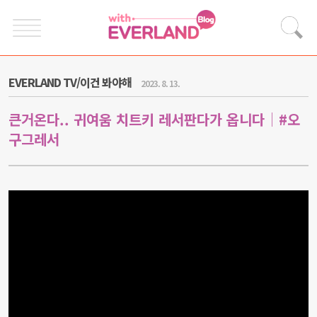
EVERLAND TV/이건 봐야해
2023. 8. 13.
큰거온다.. 귀여움 치트키 레서판다가 옵니다│#오
구그레서