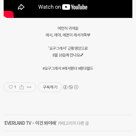
여전히 귀여운
레시, 레아, 레몬이 레서가족🤎
'오구그레서' 근황영상으로
8월 16일에 만나요💕
#오구그레서 #레서판다 #판다월드
구독하기
1
EVERLAND TV
이건 봐야해
'
>
' 카테고리의 다른 글