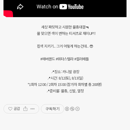
세상 짜릿하고 시원한 물총대결🔫
물 맞으면 색이 변하는 티셔츠로 재미UP‼
흰색 지키기.. 그거 어떻게 하는건데.. 😎
#에버랜드 #워터스텔라 #컬러배틀
📍장소: 카니발 광장
📍시간: 8/12(토), 8/13(일)
*1회차 12:00 / 2회차 15:00 (참가자 회차별 총 200명)
📍준비물: 물총, 신발, 열정
구독하기
공감