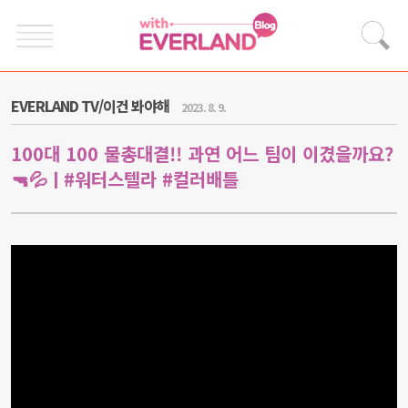
EVERLAND TV/이건 봐야해
2023. 8. 9.
100대 100 물총대결!! 과연 어느 팀이 이겼을까요?
🔫💦ㅣ#워터스텔라 #컬러배틀