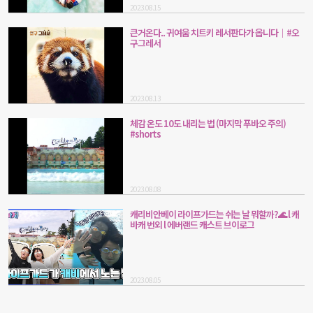
2023.08.15
큰거온다.. 귀여움 치트키 레서판다가 옵니다│#오
구그레서
2023.08.13
체감 온도 10도 내리는 법 (마지막 푸바오 주의)
#shorts
2023.08.08
캐리비안베이 라이프가드는 쉬는 날 뭐할까?🌊 l 캐
바캐 번외 l 에버랜드 캐스트 브이로그
2023.08.05