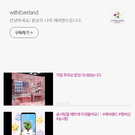
withEverland
안녕하세요! 환상의 나라 에버랜드입니다.
구독하기
직접 푸바오 팝업 다녀왔습니다
2023.11.10
솜사탕을 예쁘게 키워볼까요?｜#에버랜드 #멤버십
#솜사탕