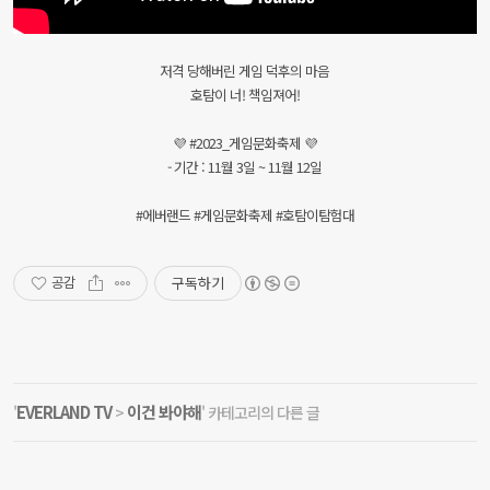
저격 당해버린 게임 덕후의 마음
호탐이 너! 책임져어!
💜 #2023_게임문화축제 💜
- 기간 : 11월 3일 ~ 11월 12일
#에버랜드 #게임문화축제 #호탐이탐험대
구독하기
공감
EVERLAND TV
이건 봐야해
'
>
' 카테고리의 다른 글