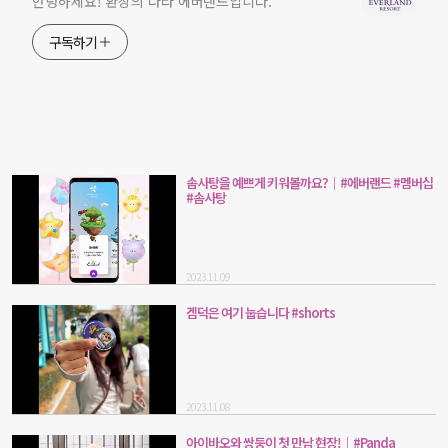
안녕하세요! 환상의 나라 에버랜드입니다.
구독하기
솜사탕을 예쁘게 키워볼까요?｜#에버랜드 #멤버십
#솜사탕
2023.11.09
겜덕은 여기 눕습니다 #shorts
2023.11.08
아이바오와 쌍둥이 첫 만남 현장!│#Panda