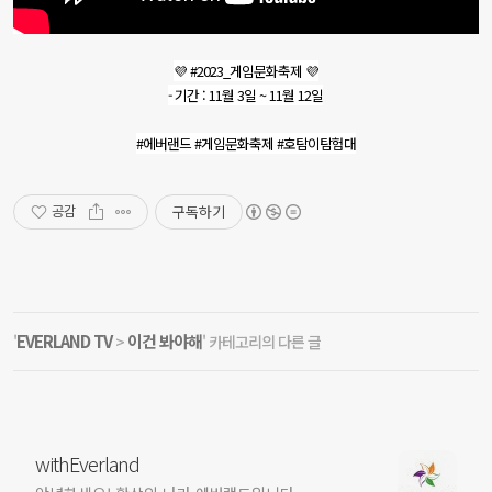
💜 #2023_게임문화축제 💜
- 기간 : 11월 3일 ~ 11월 12일
#에버랜드 #게임문화축제 #호탐이탐험대
구독하기
공감
EVERLAND TV
이건 봐야해
'
>
' 카테고리의 다른 글
withEverland