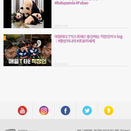
#Babypanda #Fubao
2023.11.06
아침마다 T익스프레스 등산하는 직장인의 V-log
│#환상의나라 #프로의세계
2023.11.06
블로그 운영정책
|
개인정보 취급 및 처리 정책
|
RSS feeds