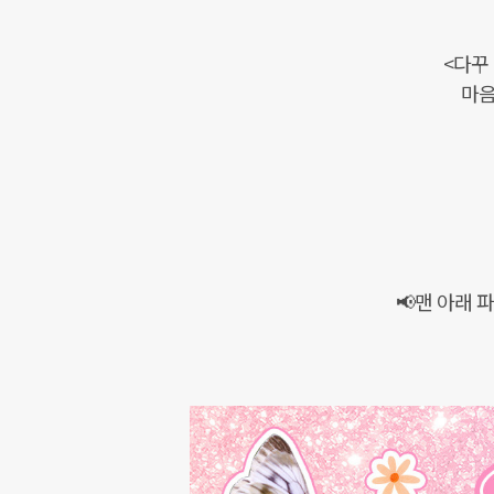
<다꾸
마음
📢맨 아래 