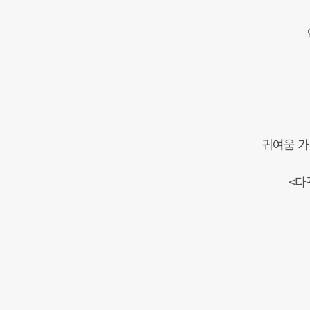
귀여움 가
<다