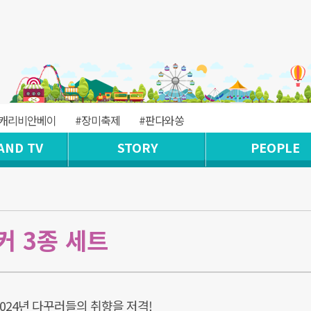
#캐리비안베이
#장미축제
#판다와쏭
AND TV
STORY
PEOPLE
커 3종 세트
2024년 다꾸러들의 취향을 저격!