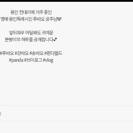
용인 전대리에 거주 중인
명예 용인특례시민 푸바오 공주님🐼
앞뒤좌우 어딜봐도 귀여운
뚠빵이의 하루를 공개합니다💕
#푸바오 #강바오 #송바오 #판다월드
#panda #브이로그 #vlog
글