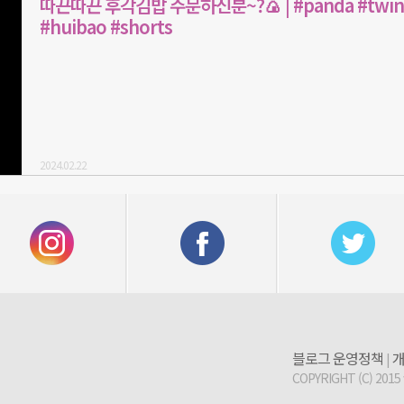
따끈따끈 후각김밥 주문하신분~?🍙 | #panda #twin
#huibao #shorts
2024.02.22
블로그 운영정책
개
|
COPYRIGHT (C) 2015