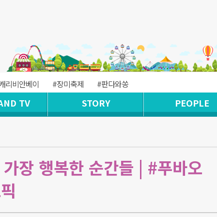
#캐리비안베이
#장미축제
#판다와쏭
AND TV
STORY
PEOPLE
가 가장 행복한 순간들 | #푸바오
오픽