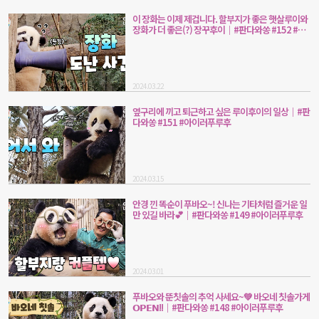
이 장화는 이제 제겁니다. 할부지가 좋은 햇살루이와
장화가 더 좋은(?) 장꾸후이｜#판다와쏭 #152 #아
이러푸루후
2024.03.22
옆구리에 끼고 퇴근하고 싶은 루이후이의 일상｜#판
다와쏭 #151 #아이러푸루후
2024.03.15
안경 낀 똑순이 푸바오~! 신나는 기타처럼 즐거운 일
만 있길 바라💕｜#판다와쏭 #149 #아이러푸루후
2024.03.01
푸바오와 뚠칫솔의 추억 사세요~💚 바오네 칫솔가게
𝗢𝗣𝗘𝗡!!｜#판다와쏭 #148 #아이러푸루후