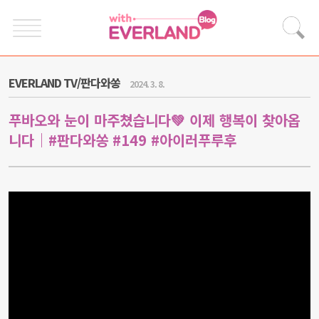
EVERLAND TV/판다와쏭
2024. 3. 8.
푸바오와 눈이 마주쳤습니다💚 이제 행복이 찾아옵
니다｜#판다와쏭 #149 #아이러푸루후