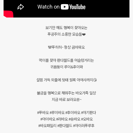
보기만 해도 행복이 찾아오는
푸공주의 소중한 모습들❤️
🐼푸히히~ 항상 곰마워오
먹이를 찾아 판다월드를 어슬렁거리는
귀욤둥이 루이&후이와
설렘 가득 외출에 뒷태 씰룩 아여사까지😘
불금을 행복으로 채워주는 바오가족 일상
지금 바로 보러오쏭~
#푸바오 #루이바오 #후이바오 #아기판다
#아이바오 #러바오 #송바오 #오바오
#바오패밀리 #판다월드 #아이러푸루후