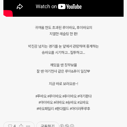
귀여움 한도 초과된 루이바오, 후이바오의
치열한 레슬링 한 판!
박진감 넘치는 경기를 눈 앞에서 관람하며 중계하는
송바오를 시기하고...질투하고...
깨있을 땐 장꾸보물
잘 땐 아기천사 같은 루이&후이 일상🤎
지금 바로 보러오쏭~!
#푸바오 #루이바오 #후이바오 #아기판다
#아이바오 #러바오 #송바오 #오바오
#바오패밀리 #판다월드 #아이러푸루후
구독하기
4