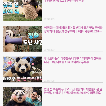
｜#판다와쏭 #153 #아이러푸루후
2024.03.29
이 장화는 이제 제겁니다. 할부지가 좋은 햇살루이와
장화가 더 좋은(?) 장꾸후이｜#판다와쏭 #152 #아
이러푸루후
2024.03.22
푸바오와 눈이 마주쳤습니다💚 이제 행복이 찾아옵
니다｜#판다와쏭 #149 #아이러푸루후
2024.03.08
안경 낀 똑순이 푸바오~! 신나는 기타처럼 즐거운 일
만 있길 바라💕｜#판다와쏭 #149 #아이러푸루후