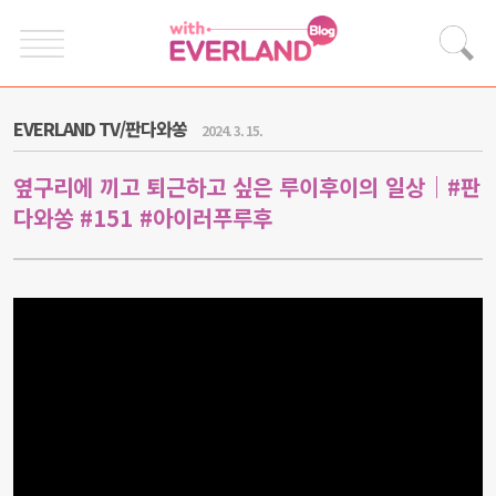
EVERLAND TV/판다와쏭
2024. 3. 15.
옆구리에 끼고 퇴근하고 싶은 루이후이의 일상｜#판
다와쏭 #151 #아이러푸루후