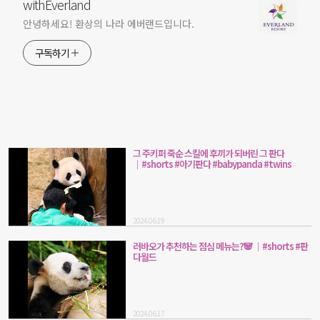
withEverland
안녕하세요! 환상의 나라 에버랜드입니다.
구독하기
그 주키퍼 죽순 스킬에 후끼가 되버린 그 판다
│#shorts #아기판다 #babypanda #twins
2024.06.19
러바오가 추천하는 점심 메뉴는?🐼 │#shorts #판
다월드
2024.06.17