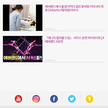
에버랜드에서 풀 뜯어먹다 걸린 꽃바람 이박사의 최
후 | #shorts #꽃바람이박사
2024.06.11
『레니의 컬러풀 드림』 서커스 공연 하이라이트 | #
에버랜드 #공연
2024.06.10