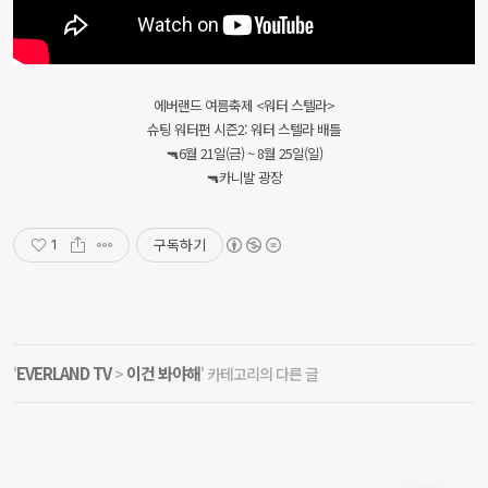
에버랜드 여름축제 <워터 스텔라>
슈팅 워터펀 시즌2: 워터 스텔라 배틀
🔫6월 21일(금) ~ 8월 25일(일)
🔫카니발 광장
구독하기
1
EVERLAND TV
이건 봐야해
'
>
' 카테고리의 다른 글