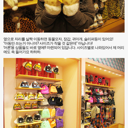
옆으로 자리를 살짝 이동하면 동물모자
,
장갑
,
귀마개
,
슬리퍼등이 있어요
!
“
아동만 쓰는거 아니야
?
사이즈가 작을 것 같은데
”
아닙니다
!
'어른'용 상품들도 바로 옆에
!!
마련되어 있답니다
.
사이즈별로 나와있어서
제 머리
에도 쏙 들어가요 하하하.