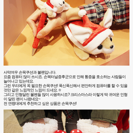
사막여우 손목쿠션과 볼펜입니다
.
요즘 컴퓨터 많이 쓰시죠
.
손목터널증후군으로 인해 통증을 호소하는 사람들이
늘어나고 있는데요
.
그런 우리에게 꼭 필요한 손목쿠션
!
푹신푹신해서 편안하게 컴퓨터를 할 수 있을
것만 같은 느낌적인 느낌이 드네요
.
ㅎ
그리고 인형달린 볼펜들 많이 사용하시죠
?
크리스마스라 이렇게 딱 귀여운 인형
이 달린 펜이 나왔네요
~
전 연령대에게 추천하고 싶은 상품은 손목쿠션
!