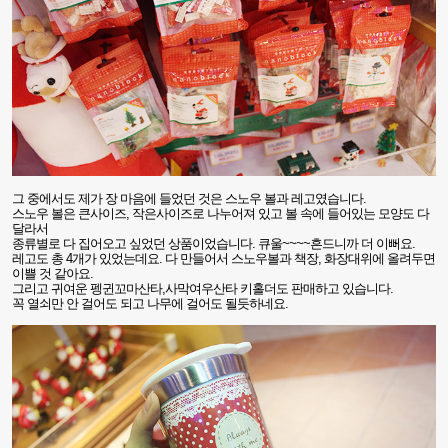
그 중에서도 제가 장 마음에 들었던 것은 스노우 볼과 레고였습니다
.
스노우 볼은 큰사이즈
,
작은사이즈로 나누어져 있고 볼 속에 들어있는 모양도 다
달라서
종류별로 다 집어오고 싶었던 상품이었습니다
.
큐울
~~~~
흔드니까 더 이뻐요
.
레고도 총
4
개가 있었는데요
.
다 만들어서 스노우볼과 책장
,
화장대위에 올려두면
이쁠 것 같아요
.
그리고 귀여운 펭귄꼬마산타
,
사막여우산타 키홀더도 판매하고 있습니다
.
꼭 열쇠만 안 걸어도 되고 나무에 걸어도 될듯하네요
.