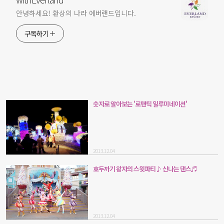
안녕하세요! 환상의 나라 에버랜드입니다.
구독하기
숫자로 알아보는 '로맨틱 일루미네이션'
2013.12.04
호두까기 왕자의 스윗파티♪ 신나는 댄스♬
2013.12.04