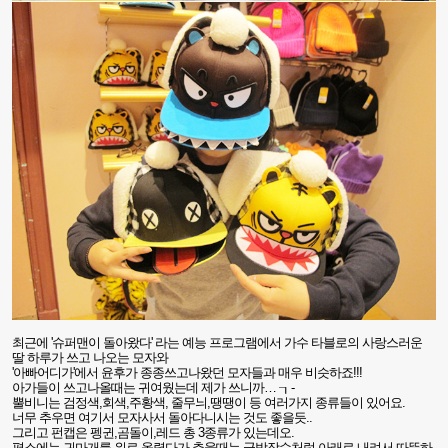
최근에 '슈퍼맨이 돌아왔다' 라는 예능 프로그램에서 가수 타블로의 사랑스러운
딸 하루가 쓰고 나오는
모자와
'아빠어디가'에서 윤후가 종종쓰고나왔던 모자들과 매우 비슷하죠
!!!
아가들이 쓰고나올때는 귀여웠는데 제가 쓰니까
…
┒
-
뿔비니는 검정색
,
회색
,
주황색
,
줄무늬
,
땡땡이 등 여러가지 종류들이 있어요
.
너무 추우면 여기서 모자사서 돌아다니시는 것도 좋을듯
..
그리고 펀캡은 펭귄
,
곰돌이
,
레드 총
3
종류가 있는데오
.
평소에는 귀마개를 위로 올렸다가 추울때는 군밤장수처럼 아래로 내려서 따뜻하