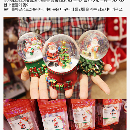
눈사람
,
트리
,
에펠탑
,
초
,
산타
,
종 등 크리스마스 분위기를 한껏 낼 수있는 아기자기
한 소품들이 많아
눈이 돌아갈정도였습니다
.
어떤 분은 바구니에 물건들을 계속 담으시더라구요
.