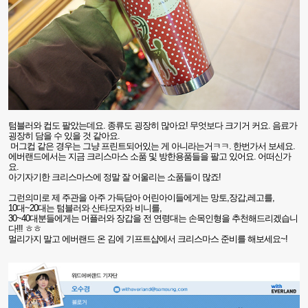
텀블러와 컵도 팔았는데요
.
종류도 굉장히 많아요
!
무엇보다 크기거 커요
.
음료가
굉장히 담을 수 있을 것 같아요
.
머그컵 같은 경우는 그냥 프린트되어있는 게 아니라는거ㅋㅋ
.
한번가서 보세요
.
에버랜드에서는 지금 크리스마스 소품 및 방한용품들을 팔고 있어요
.
어떠신가
요
.
아기자기한 크리스마스에 정말 잘 어울리는 소품들이 많죠
!
그
런의미로 제 주관을 아주 가득담아 어린아이들에게는 망토
,
장갑
,
레고를,
10
대
~20
대는 텀블러와 산타모자와 비니를,
30~40
대분들에게는 머플러와 장갑을 전 연령대는 손목인형을 추천해드리겠습니
다
!!!
ㅎㅎ
멀리가지 말고 에버랜드 온 김에 기프트샵에서 크리스마스 준비를 해보세요~!