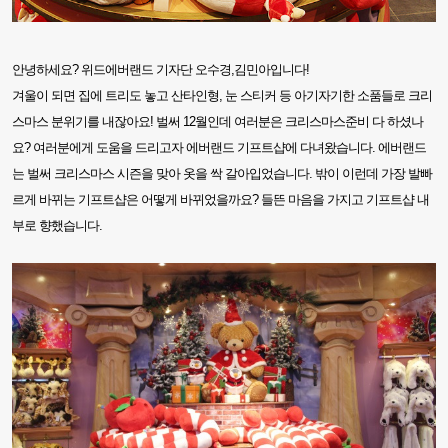
안녕하세요?
위드에버랜드 기자단 오수경
,
김민아입니다!
겨울이 되면 집에 트리도 놓고 산타인형
,
눈 스티커 등 아기자기한 소품들로 크리
스마스 분위기를 내잖아요!
벌써
12
월인데 여러분은 크리스마스준비 다 하셨나
요
?
여러분에게 도움을 드리고자 에버랜드 기프트샵에 다녀왔습니다
.
에버랜드
는 벌써 크리스마스 시즌을 맞아 옷을 싹 갈아입었습니다
.
밖이 이런데 가장 발빠
르게 바뀌는 기프트샵은 어떻게 바뀌었을까요?
들뜬 마음을 가지고 기프트샵 내
부
로 향했습니다
.