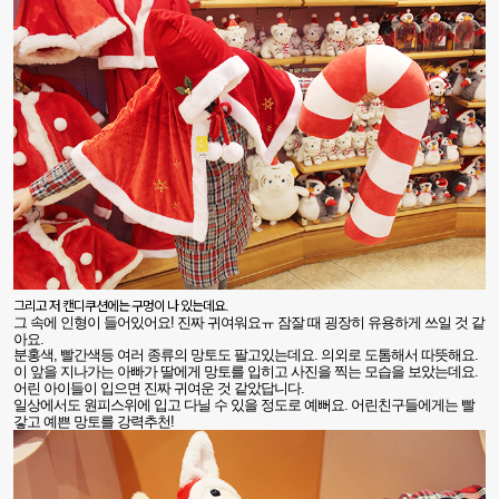
그리고 저 캔디쿠션에는 구멍이 나 있는데요
.
그 속에 인형이 들어있어요
!
진짜 귀여워요ㅠ
잠잘 때 굉장히 유용하게 쓰일 것 같
아요
.
분홍색
,
빨간색등 여러 종류의 망토도 팔고있는데요
.
의외로 도톰해서 따뜻해요
.
이 앞을 지나가는 아빠가 딸에게
망토를 입히고 사진을 찍는 모습을 보았는데요
.
어린 아이들이 입으면 진짜 귀여운 것 같았답니다
.
일상에서도 원피스위에 입고 다닐 수 있을 정도로 예뻐요
.
어린친구들에게는 빨
갛고 예쁜 망토를 강력추천
!