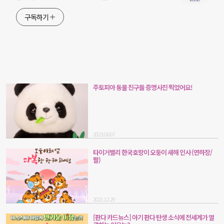
구독하기
주토피아 동물 친구들 증명사진 찍었어요!
2023.06.07
타이거밸리 한국호랑이 오둥이 새해 인사 (연하장/
짤)
2021.12.29
[판다 카드뉴스] 아기 판다 탄생 소식에 전세계가 열