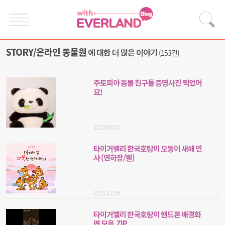
STORY/온라인 동물원
에 대한 더 많은 이야기
(153건)
주토피아 동물 친구들 증명사진 찍었어
요!
2023.06.07
타이거밸리 한국호랑이 오둥이 새해 인
사 (연하장/짤)
2021.12.29
타이거밸리 한국호랑이 핸드폰 배경화
면 모음.ZIP