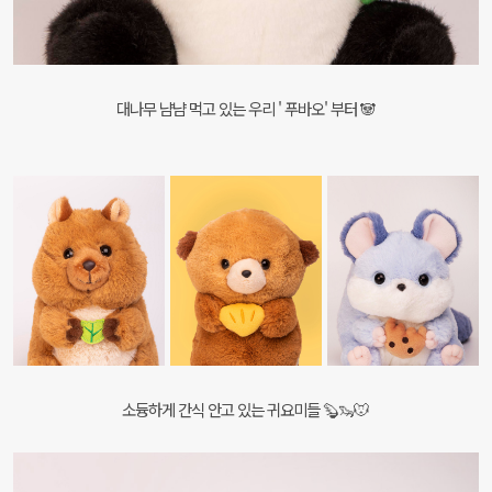
대나무 냠냠 먹고 있는 우리 ' 푸바오' 부터 🐼
소듕하게 간식 안고 있는 귀요미들 🦫🦦🐭