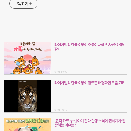
구독하기
타이거밸리 한국호랑이 오둥이 새해 인사 (연하장/
짤)
2021.12.29
타이거밸리 한국호랑이 핸드폰 배경화면 모음.ZIP
2021.09.19
[판다 카드뉴스] 아기 판다 탄생 소식에 전세계가 열
광하는 이유는?