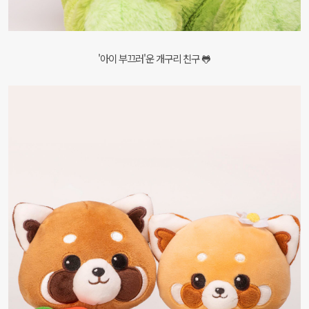
'아이 부끄러'운 개구리 친구 🐸