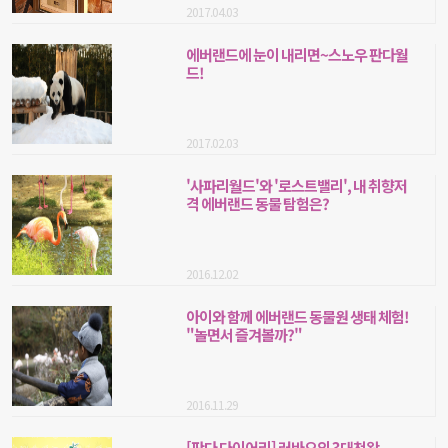
2017.04.03
에버랜드에 눈이 내리면~스노우 판다월
드!
2017.02.03
'사파리월드'와 '로스트밸리', 내 취향저
격 에버랜드 동물 탐험은?
2016.12.02
아이와 함께 에버랜드 동물원 생태 체험!
"놀면서 즐겨볼까?"
2016.11.29
[판다 다이어리] 러바오의 3대천왕