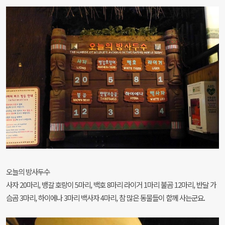
오늘의 방사두수
사자 20마리, 뱅갈 호랑이 5마리, 백호 8마리 라이거 1마리 불곰 12마리, 반달 가
슴곰 3마리, 하이에나 3마리 백사자 4마리, 참 많은 동물들이 함께 사는군요.