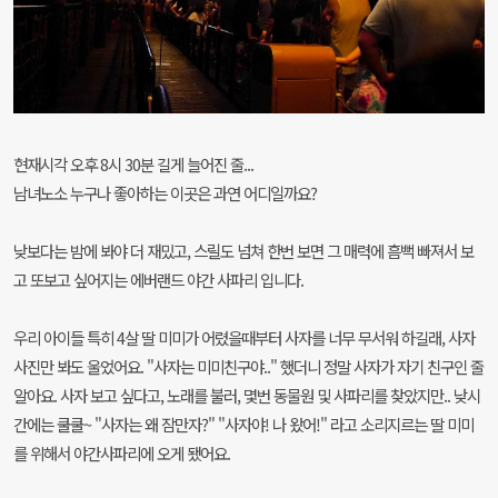
현재시각 오후 8시 30분 길게 늘어진 줄...
남녀노소 누구나 좋아하는 이곳은 과연 어디일까요?
낮보다는 밤에 봐야 더 재밌고, 스릴도 넘쳐 한번 보면 그 매력에 흠뻑 빠져서 보
고 또보고 싶어지는 에버랜드 야간 사파리 입니다.
우리 아이들 특히 4살 딸 미미가 어렸을때부터 사자를 너무 무서워 하길래, 사자
사진만 봐도 울었어요. "사자는 미미친구야.." 했더니 정말 사자가 자기 친구인 줄
알아요. 사자 보고 싶다고, 노래를 불러, 몇번 동물원 및 사파리를 찾았지만.. 낮시
간에는 쿨쿨~ "사자는 왜 잠만자?" "사자야! 나 왔어!" 라고 소리지르는 딸 미미
를 위해서 야간사파리에 오게 됐어요.