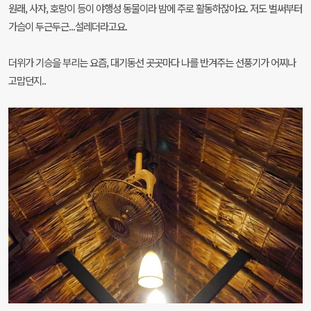
원래, 사자, 호랑이 등이 야행성 동물이라 밤에 주로 활동하잖아요. 저도 벌써부터
가슴이 두근두근...설레더라고요.
더위가 기승을 부리는 요즘, 대기동선 곳곳마다 나를 반겨주는 선풍기가 어찌나
고맙던지..