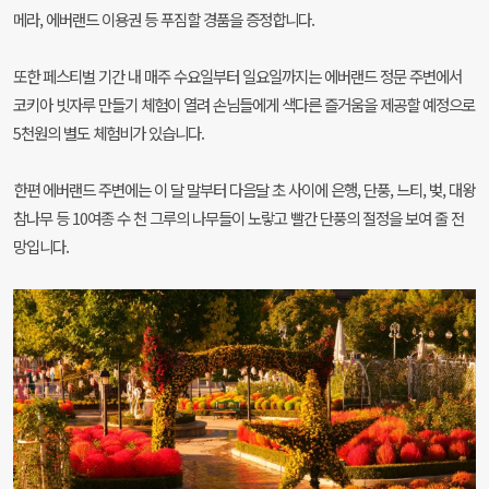
메라,
에버랜드 이용권 등 푸짐할 경품을 증정합니다.
또한 페스티벌 기간 내 매주 수요일부터 일요일까지는
에버랜드 정문 주변에서
코키아 빗자루 만들기 체험이 열려
손님들에게 색다른 즐거움을 제공할 예정으로
5천원의
별도 체험비가 있습니다.
한편 에버랜드 주변에는 이 달 말부터 다음달 초 사이에
은행, 단풍, 느티, 벚, 대왕
참나무 등 10여종 수 천 그루의
나무들이 노랗고 빨간 단풍의 절정을 보여 줄 전
망입니다.