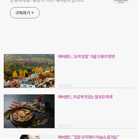
안녕하세요! 환상의 나라 에버랜드입니다.
구독하기
에버랜드, '오색 빛깔' 가을 단풍의 향연
2015.10.20
에버랜드, 무섭게 맛있는 할로윈 축제
2015.10.12
에버랜드 "힙합 뮤직파티·마술쇼 즐겨요"