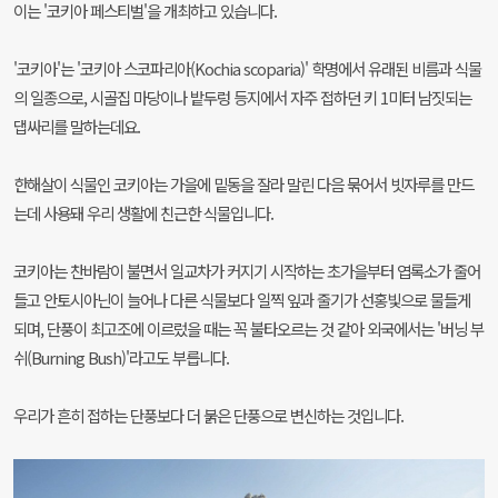
이는 '코키아 페스티벌'을 개최하고
있습니다.
'코키아'는 '코키아 스코파리아(Kochia scoparia)' 학명에서
유래된 비름과 식물
의 일종으로, 시골집 마당이나 밭두렁
등지에서 자주 접하던 키 1미터 남짓되는
댑싸리를 말하는데요.
한해살이 식물인 코키아는 가을에 밑동을 잘라 말린 다음
묶어서 빗자루를 만드
는데 사용돼 우리 생활에 친근한 식물입니다.
코키아는 찬바람이 불면서 일교차가 커지기 시작하는
초가을부터 엽록소가 줄어
들고 안토시아닌이 늘어나
다른 식물보다 일찍 잎과 줄기가 선홍빛으로 물들게
되며,
단풍이 최고조에 이르렀을 때는 꼭 불타오르는 것 같아
외국에서는 '버닝 부
쉬(Burning Bush)'라고도 부릅니다.
우리가 흔히 접하는 단풍보다 더 붉은 단풍으로 변신하는
것입니다.