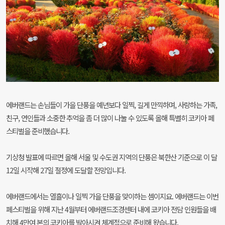
에버랜드는 손님들이 가을 단풍을 예년보다 일찍, 길게
만끽하며, 사랑하는 가족,
친구, 연인들과 소중한 추억을
좀 더 많이 나눌 수 있도록 올해 특별히 코키아 페
스티벌을
준비했습니다.
기상청 발표에 따르면 올해 서울 및 수도권 지역의 단풍은
북한산 기준으로 이 달
12일 시작해 27일 절정에 도달할
전망입니다.
에버랜드에서는 열흘이나 일찍 가을 단풍을 맞이하는 셈이지요.
에버랜드는 이번
페스티벌을 위해 지난 4월부터 에버랜드
조경센터 내에 코키아 전담 인원들을 배
치해 4만여 본의
코키아를 발아시켜 체계적으로 준비해 왔습니다.