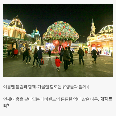
여름엔 튤립과 함께, 가을엔 할로윈 유령들과 함께 :)
'매직 트
언제나 옷을 갈아입는 에버랜드의 든든한 엄마 같은 나무,
리'
!