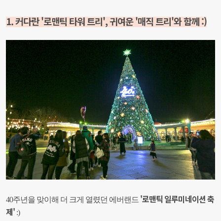
1. 커다란 '로맨틱 타워 트리', 귀여운 '매직 트리'와 함께 :)
'로맨틱 일루미네이션 축
40주년을 맞이해 더 크게 열렸던 에버랜드
제'
:)