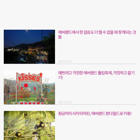
에버랜드에서 한 걸음도 더 뗄 수 없을 때 찾게되는 것
들
2017.03.23
예쁘려고 작정한 에버랜드 튤립축제, 작정하고 즐기
기!
2017.03.22
황금머리사자 타마린, 에버랜드 판다월드로 커몽!