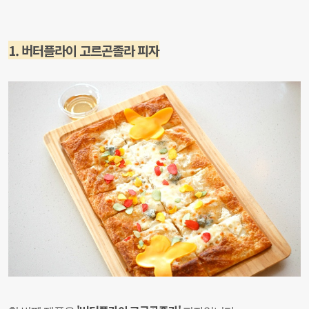
1. 버터플라이 고르곤졸라 피자