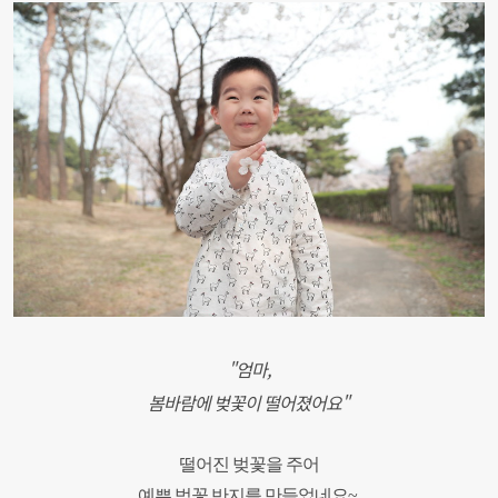
"엄마,
봄바람에 벚꽃이 떨어졌어요"
떨어진 벚꽃을 주어
예쁜 벚꽃 반지를 만들었네요~