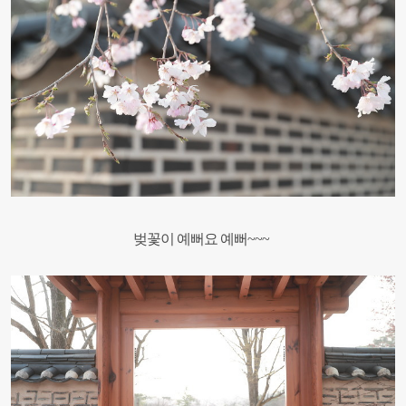
벚꽃이 예뻐요 예뻐~~~