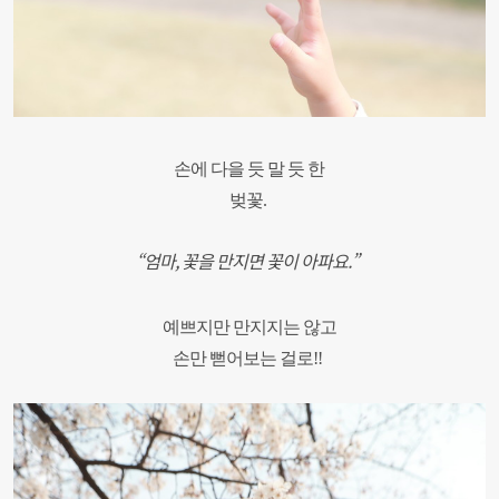
손에 다을 듯 말 듯 한
벚꽃.
“엄마, 꽃을 만지면 꽃이 아파요.”
예쁘지만 만지지는 않고
손만 뻗어보는 걸로!!