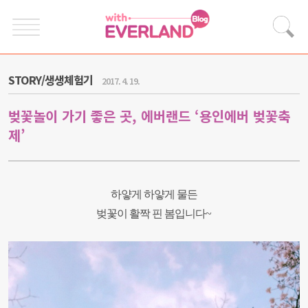
STORY/생생체험기
2017. 4. 19.
벚꽃놀이 가기 좋은 곳, 에버랜드 ‘용인에버 벚꽃축
제’
하얗게 하얗게 물든
벚꽃이 활짝 핀 봄입니다~