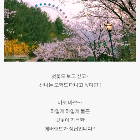
벚꽃도 보고 싶고~
신나는 모험도 떠나고 싶다면!!
바로 바로~~
하얗게 하얗게 물든
벚꽃이 가득한
에버랜드가 정답입니다!!