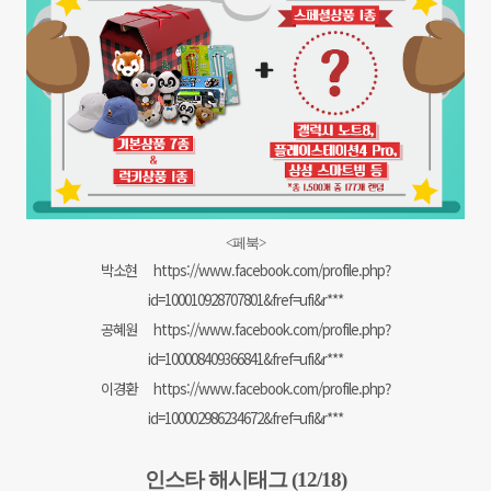
<페북>
박소현
https://www.facebook.com/profile.php?
id=100010928707801&fref=ufi&r***
공혜원
https://www.facebook.com/profile.php?
id=100008409366841&fref=ufi&r***
이경환
https://www.facebook.com/profile.php?
id=100002986234672&fref=ufi&r***
인스타 해시태그 (12/18)