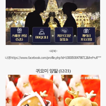
<페북>
나경
https://www.facebook.com/profile.php?id=100005004798712&fref=ufi***
귀요미 양말 (12/21)