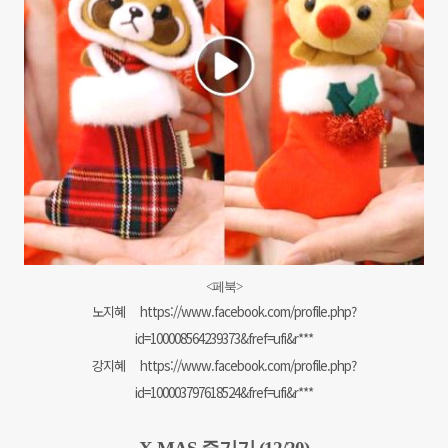
<페북>
노지혜
https://www.facebook.com/profile.php?
id=100008564239373&fref=ufi&r***
강지혜
https://www.facebook.com/profile.php?
id=100003797618524&fref=ufi&r***