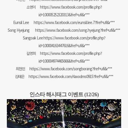
소영이
https://www.facebook.com/profile.php?
id=100005252320313&fref=ufi&r***
Eunsil Lee
https://www.facebook.com/eunsil.lee.7?fref=ufi&r***
Song Hyejung
https://www.facebook.com/song.hyejung?fref=ufi&r***
Sangoak Lee
https://www.facebook.com/profile.php?
id=100004163447616&fref=ufi&r***
길영희
https://www.facebook.com/profile.php?
id=100004974465666&fref=ufi&r***
최현민
https://www.facebook.com/songborang?fref=ufi&r***
김태은
https://www.facebook.com/rlaxodms0915?fref=ufi&r***
인스타 해시태그 이벤트 (12/26)