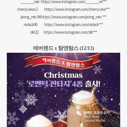
________miri
https://www.instagram.com/________mi***
cherrycokes2
https://www.instagram.com/cherrycoke***
jeong_min.94
https://www.instagram.com/jeong_min.***
nickick90
https://www.instagram.com/nickick***
ziih22
https://www.instagram.com/ziih***
에버랜드 x 탐앤탐스 (12/13)