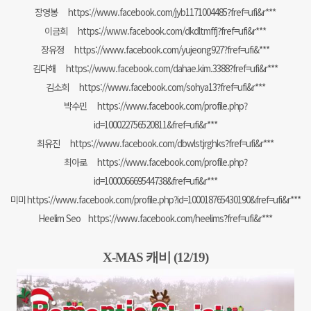
장영봉
https://www.facebook.com/jyb1171004485?fref=ufi&r***
이금희
https://www.facebook.com/dkdltmffj?fref=ufi&r***
장유정
https://www.facebook.com/yujeong927?fref=ufi&***
김다해
https://www.facebook.com/dahae.kim.3388?fref=ufi&r***
김소희
https://www.facebook.com/sohya13?fref=ufi&r***
박수민
https://www.facebook.com/profile.php?
id=100022756520811&fref=ufi&r***
최유진
https://www.facebook.com/dbwlstjrghks?fref=ufi&r***
최아로
https://www.facebook.com/profile.php?
id=100006669544738&fref=ufi&r***
미미
https://www.facebook.com/profile.php?id=100018765430190&fref=ufi&r***
Heelim Seo
https://www.facebook.com/heelims?fref=ufi&r***
X-MAS 캐비 (12/19)