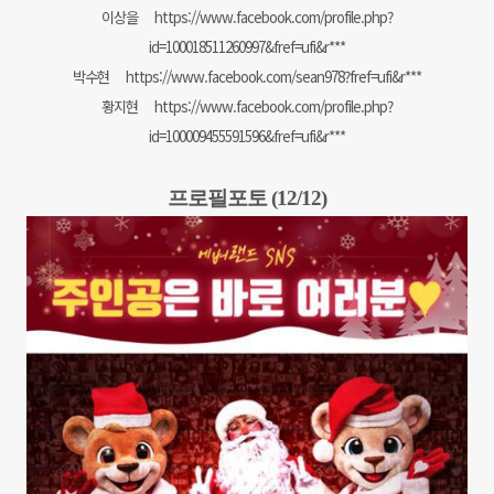
이상을
https://www.facebook.com/profile.php?
id=100018511260997&fref=ufi&r***
박수현
https://www.facebook.com/sean978?fref=ufi&r***
황지현
https://www.facebook.com/profile.php?
id=100009455591596&fref=ufi&r***
프로필포토 (12/12)