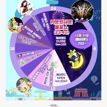
<페북
>