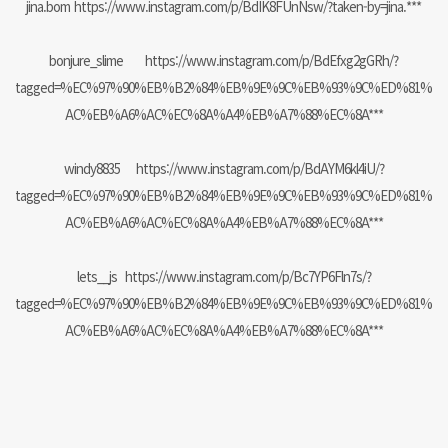
jina.bom
https://www.instagram.com/p/BdIK8FUnNsw/?taken-by=jina.***
bonjure_slime
https://www.instagram.com/p/BdEfxg2gGRh/?
tagged=%EC%97%90%EB%B2%84%EB%9E%9C%EB%93%9C%ED%81%
AC%EB%A6%AC%EC%8A%A4%EB%A7%88%EC%8A***
windy8835
https://www.instagram.com/p/BdAYM6kl4iU/?
tagged=%EC%97%90%EB%B2%84%EB%9E%9C%EB%93%9C%ED%81%
AC%EB%A6%AC%EC%8A%A4%EB%A7%88%EC%8A***
lets__js
https://www.instagram.com/p/Bc7YP6Fln7s/?
tagged=%EC%97%90%EB%B2%84%EB%9E%9C%EB%93%9C%ED%81%
AC%EB%A6%AC%EC%8A%A4%EB%A7%88%EC%8A***