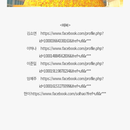
<페북>
김소연
https://www.facebook.com/profile.php?
id=100003664338163&fref=ufi&r***
이하나
https://www.facebook.com/profile.php?
id=100014884562836&fref=ufi&r***
이준일
https://www.facebook.com/profile.php?
id=100019119878234&fref=ufi&r***
임예주
https://www.facebook.com/profile.php?
id=100016153279399&fref=ufi&r***
한이
https://www.facebook.com/solhao?fref=ufi&r***