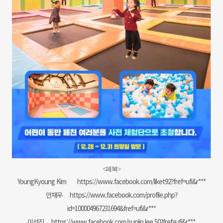
<페북
>
YoungKyoung Kim
https://www.facebook.com/liket92?fref=ufi&r***
안재우
https://www.facebook.com/profile.php?
id=100004967231694&fref=ufi&r***
이선진
https://www.facebook.com/sunjin.lee.50?fref=ufi&r***