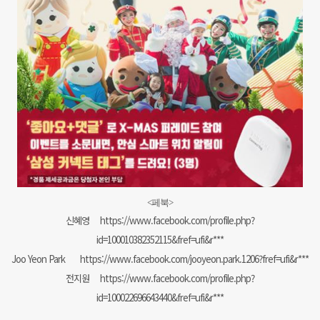
<페북>
신혜영
https://www.facebook.com/profile.php?
id=100010382352115&fref=ufi&r***
Joo Yeon Park
https://www.facebook.com/jooyeon.park.1206?fref=ufi&r***
전지원
https://www.facebook.com/profile.php?
id=100022696643440&fref=ufi&r***