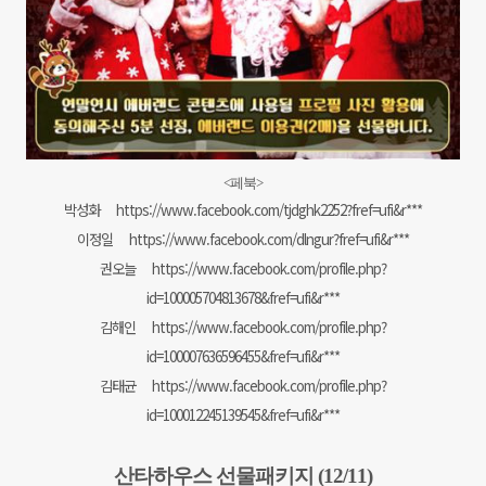
<페북>
박성화
https://www.facebook.com/tjdghk2252?fref=ufi&r***
이정일
https://www.facebook.com/dlngur?fref=ufi&r***
권오늘
https://www.facebook.com/profile.php?
id=100005704813678&fref=ufi&r***
김해인
https://www.facebook.com/profile.php?
id=100007636596455&fref=ufi&r***
김태균
https://www.facebook.com/profile.php?
id=100012245139545&fref=ufi&r***
산타하우스 선물패키지 (12/11)