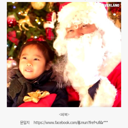
<페북>
문일지
https://www.facebook.com/iljl.mun?fref=ufi&r***