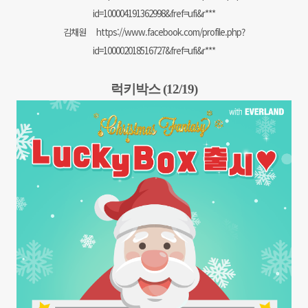
id=100004191362998&fref=ufi&r***
김채원
https://www.facebook.com/profile.php?
id=100002018516727&fref=ufi&r***
럭키박스 (12/19)