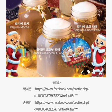
<페북>
박서은
https://www.facebook.com/profile.php?
id=100003573945320&fref=ufi&r***
손희령
https://www.facebook.com/profile.php?
id=100004421204579&fref=ufi&r***