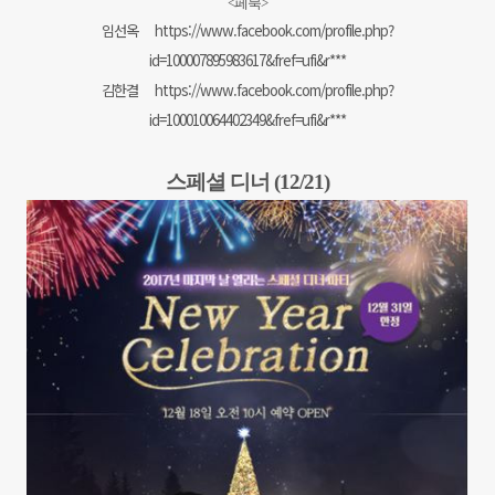
<페북>
임선옥
https://www.facebook.com/profile.php?
id=100007895983617&fref=ufi&r***
김한결
https://www.facebook.com/profile.php?
id=100010064402349&fref=ufi&r***
스페셜 디너 (12/21)