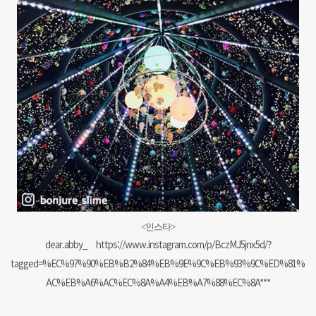
<인스타
>
dear.abby_
https://www.instagram.com/p/BczMJ5jnx5d/?
tagged=%EC%97%90%EB%B2%84%EB%9E%9C%EB%93%9C%ED%81%
AC%EB%A6%AC%EC%8A%A4%EB%A7%88%EC%8A***