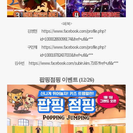
<페북
>
김영현
https://www.facebook.com/profile.php?
id=100002893099174&fref=ufi&r***
구민채
https://www.facebook.com/profile.php?
id=100018782437033&fref=ufi&r***
김수빈
https://www.facebook.com/subin.kim.7165?fref=ufi&r***
팝핑점핑 이벤트 (12/26)