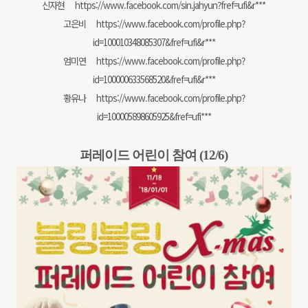
신자현
https://www.facebook.com/sin.jahyun?fref=ufi&r***
고은비
https://www.facebook.com/profile.php?
id=100010348085307&fref=ufi&r***
엄미연
https://www.facebook.com/profile.php?
id=100000633568520&fref=ufi&r***
황유나
https://www.facebook.com/profile.php?
id=100005898605925&fref=ufi***
퍼레이드 어린이 참여 (12/6)