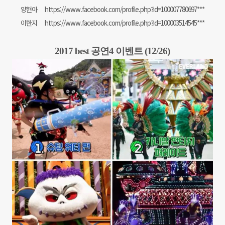
양현아
https://www.facebook.com/profile.php?id=100007780697***
이한지
https://www.facebook.com/profile.php?id=100003514545***
2017 best 공연4 이벤트 (12/26)