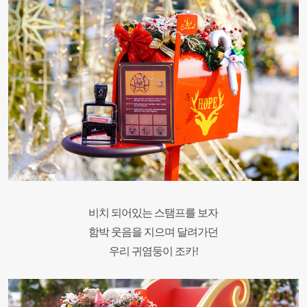
비치 되어있는 스탬프를 보자
함박 웃음을 지으며
달려가던
우리 귀염둥이 조카!