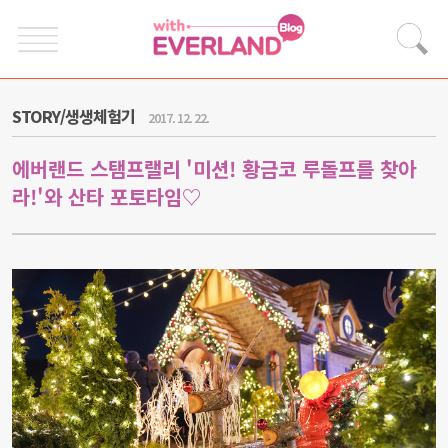
STORY/생생체험기
2017. 12. 22.
에버랜드 스탬프랠리 '미션! 황금코 루돌프를 찾아
라!'와 산타 포토타임♡