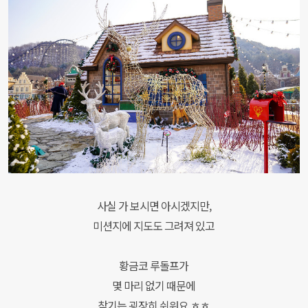
사실 가 보시면 아시겠지만,
미션지에 지도도 그려져 있고
황금코 루돌프가
몇 마리 없기 때문에
찾기는 굉장히 쉬워요.ㅎㅎ