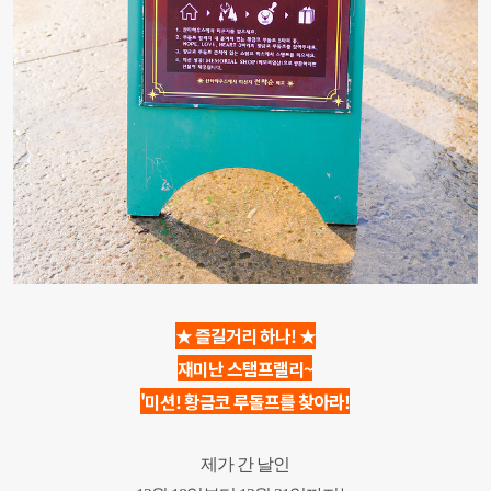
★ 즐길거리 하나! ★
재미난 스탬프랠리~
'미션! 황금코 루돌프를 찾아라!
제가 간 날인