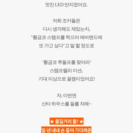
멋진 LED 반지였어요.
저희 조카들은
다시 생각해도 재밌는지,
"황금코 스탬프를 찍으러 에버랜드에
또 가고 싶다"고 말
할 정도로
‘황금코 루돌프를 찾아라’
스탬프랠리 미션,
기대 이상으로 꿀잼이었어요!
자, 이번엔
산타 하우스를 들를 차례~
★ 즐길거리 둘! ★
일 년 내내 손 꼽아 기다려온