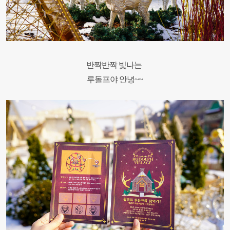
반짝반짝 빛나는
루돌프야 안녕~~