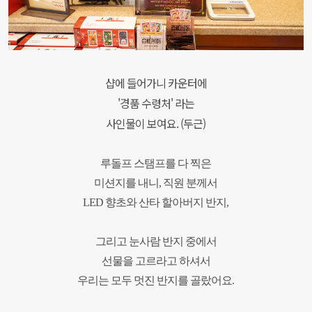
샵에 들어가니 카운터에
'경품 수령처' 라는
사인물이 보여요. (두근)
루돌프 스탬프를 다 찍은
미션지를 내니,
직원 분께서
LED 향초와 산타 할아버지 반지,
그리고 눈사람 반지 중에서
선물을 고르라고 하셔서
우리는 모두 멋진 반지를 골랐어요.