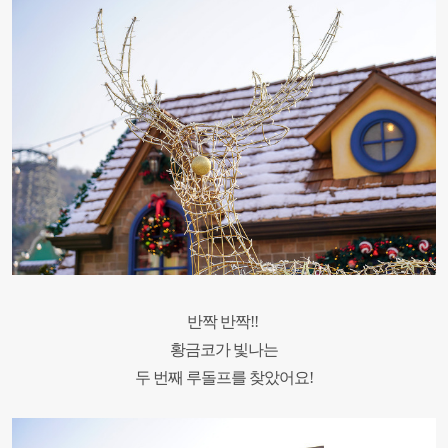
반짝 반짝!!
황금코가 빛나는
두 번째 루돌프를 찾았어요!