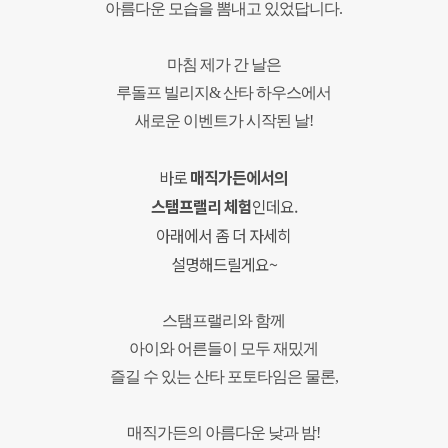
아름다운 모습을 뽐내고 있었답니다.
마침 제가 간 날은
루돌프 빌리지& 산타 하우스에서
새로운 이벤트가 시작된 날!
바로
매직가든에서의
스탬프랠리 체험
인데요.
아래에서 좀 더 자세히
설명해드릴게요~
스탬프랠리와 함께
아이와 어른들이 모두
재밌게
즐길 수 있는 산타 포토타임은 물론,
매직가든의 아름다운
낮과 밤!