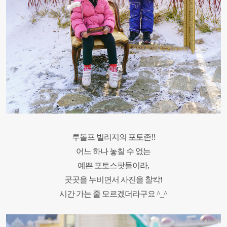
루돌프 빌리지의 포토존!!
어느 하나 놓칠 수 없는
예쁜 포토스팟들이라,
곳곳을 누비면서 사진을 찰칵!
시간 가는 줄 모르겠더라구요 ^_^