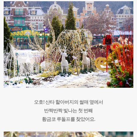
오호! 산타 할아버지의 썰매 옆에서
반짝반짝 빛나는 첫 번째
황금코 루돌프를 찾았어요.