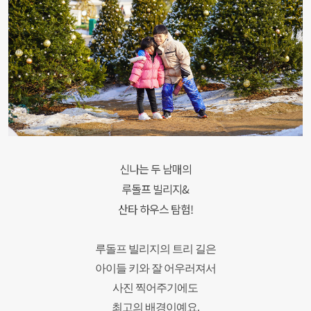
신나는 두 남매의
루돌프 빌리지&
산타 하우스 탐험!
루돌프 빌리지의 트
리 길은
아이들 키와 잘 어우러져서
사진 찍어주기에도
최고의 배경이예요.