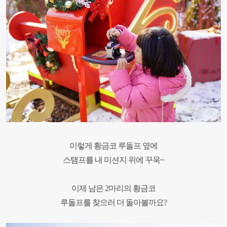
이렇게 황금코 루돌프 옆에
스탬프를
내 미션지 위에 꾸욱~
이제 남은 2마리의 황금
코
루돌프를 찾으러 더 돌아볼까요?