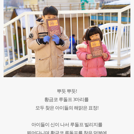
뿌듯 뿌듯!
황금코 루돌프 3마리를
모두 찾은 아이들의
해맑은 표정!
아이들이 신이 나서 루돌프 빌리지를
뛰어다니며 황금코 루돌프를 찾은 덕분에