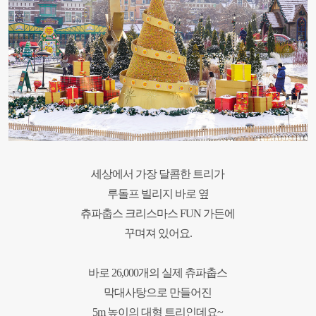
세상에서 가장 달콤한 트리가
루돌프 빌리지 바로 옆
츄파춥스 크리스마스 FUN 가든에
꾸며져 있어요.
바로 26,000개의 실제 츄파춥스
막대사탕으로
만들어진
5m 높이의 대형 트리인데요~