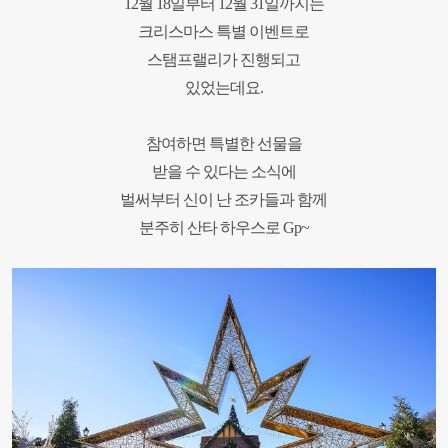
12월 18일부터 12월 31일까지는
크리스마스 특별 이벤트로
스탬프랠리가 진행되고
있었는데요.
참여하면 특별한 선물을
받을 수 있다는 소식에
벌써부터 신이 난
조카들과 함께
분주히
산타 하우스로 Gp~