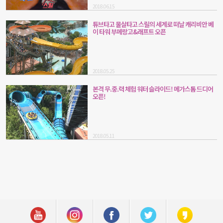
2018.06.15
튜브타고 물살타고 스릴의 세계로 떠날 캐리비안 베
이 타워 부메랑고&래프트 오픈
2018.05.25
본격 무.중.력 체험 워터 슬라이드! 메가스톰 드디어
오픈!
2018.05.11