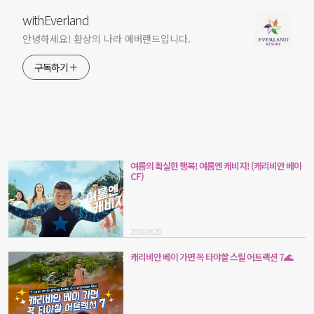
withEverland
안녕하세요! 환상의 나라 에버랜드입니다.
구독하기
여름의 확실한 행복! 여름엔 캐비지! (캐리비안 베이
CF)
2018.06.20
캐리비안 베이 가면 꼭 타야할 스릴 어트랙션 7🌊