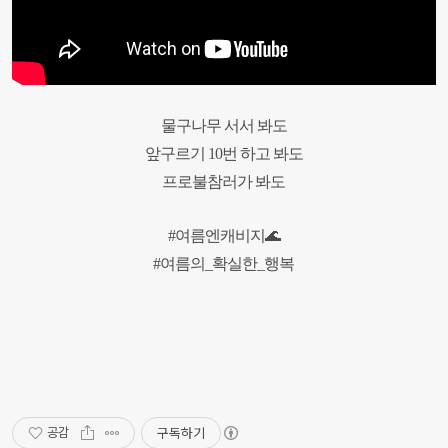
물구나무 서서 봐도
앞구르기 10번 하고 봐도
프로불참러가 봐도
#여름엔캐비지🌊
#여름의_확실한_행복
구독하기
공감