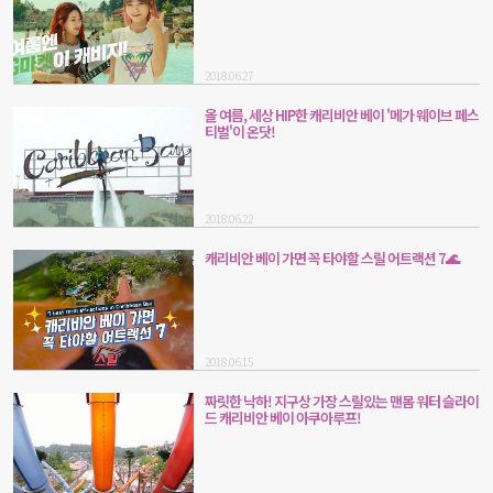
2018.06.27
올 여름, 세상 HIP한 캐리비안 베이 '메가 웨이브 페스
티벌'이 온닷!
2018.06.22
캐리비안 베이 가면 꼭 타야할 스릴 어트랙션 7🌊
2018.06.15
짜릿한 낙하! 지구상 가장 스릴있는 맨몸 워터 슬라이
드 캐리비안 베이 아쿠아루프!