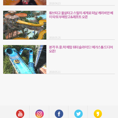
2018.06.15
튜브타고 물살타고 스릴의 세계로 떠날 캐리비안 베
이 타워 부메랑고&래프트 오픈
2018.05.25
본격 무.중.력 체험 워터 슬라이드! 메가스톰 드디어
오픈!
2018.05.11