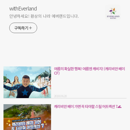
withEverland
안녕하세요! 환상의 나라 에버랜드입니다.
구독하기
여름의 확실한 행복! 여름엔 캐비지! (캐리비안 베이
CF)
2018.06.20
캐리비안 베이 가면 꼭 타야할 스릴 어트랙션 7🌊