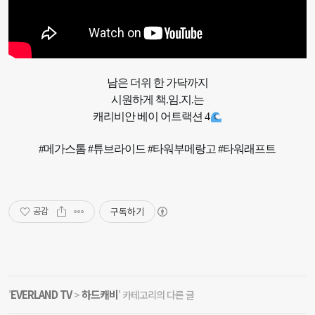
남은 더위 한 가닥까지

시원하게 책.임.지.는

캐리비안 베이 어트랙션 4
#메가스톰 #튜브라이드 #타워부메랑고 #타워래프트
구독하기
공감
EVERLAND TV
하드캐비
'
>
' 카테고리의 다른 글