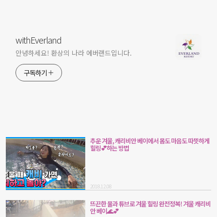
withEverland
안녕하세요! 환상의 나라 에버랜드입니다.
구독하기
추운 겨울, 캐리비안 베이에서 몸도 마음도 따뜻하게
힐링💕하는 방법
2018.12.08
뜨끈한 물과 튜브로 겨울 힐링 완전정복! 겨울 캐리비
안 베이🌊💕