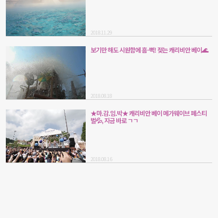
2018.11.29
보기만 해도 시원함에 흠-뻑! 젖는 캐리비안 베이🌊
2018.08.18
★마.감.임.박★ 캐리비안 베이 메가웨이브 페스티
벌💦, 지금 바로 ㄱㄱ
2018.08.16