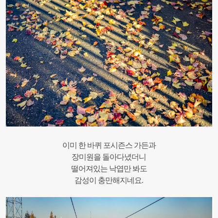
이미 한 바퀴 포시즌스 가든과
장미원을 돌아다녔더니
떨어져있는 낙엽만 봐도
감성이 충만해지네요.