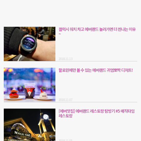
갤럭시 워치 차고 에버랜드 놀러가면 더 씐나는 이유
~
2018.11.13
할로윈에만 볼 수 있는 에버랜드 귀염뽀짝 디저트!
2018.11.07
[에버맛집] 에버랜드 레스토랑 탐방기 #5 매직타임
레스토랑
2018.11.05