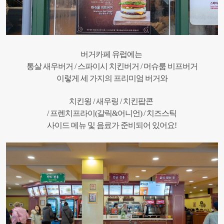
버거카페 유럽에는
통살 새우버거 / 스파이시 치킨버거 / 머슈룸 비프버거
이렇게 세 가지의 프리미엄 버거와
치킨윙 / 새우링 / 치킨팝콘
/ 프렌치프라이(갈릭&어니언) / 치즈스틱
사이드 메뉴 및 음료가 준비되어 있어요!