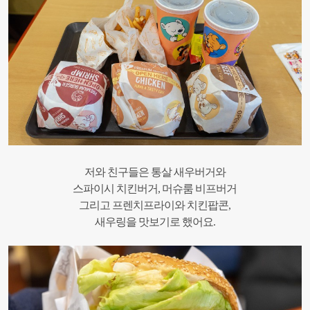
저와 친구들은 통살 새우버거와
스파이시 치킨버거, 머슈룸 비프버거
그리고 프렌치프라이와 치킨팝콘,
새우링을 맛보기로 했어요.