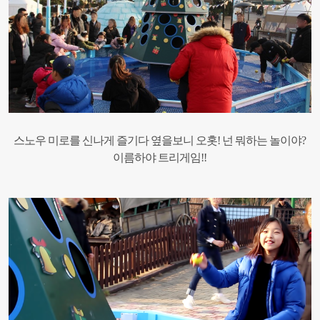
스노우 미로를 신나게 즐기다 옆을보니 오홋! 넌 뭐하는 놀이야?
이름하야 트리게임!!