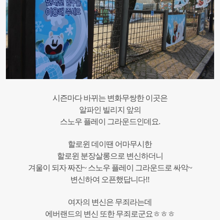
시즌마다 바뀌는 변화무쌍한 이곳은
알파인 빌리지 앞의
스노우 플레이 그라운드인데요.
할로윈 데이땐 어마무시한
할로윈 분장살롱으로 변신하더니
겨울이 되자 짜잔~ 스노우 플레이 그라운드로 싸악~
변신하여 오픈했답니다!!
여자의 변신은 무죄라는데
에버랜드의 변신 또한 무죄로군요ㅎㅎㅎ