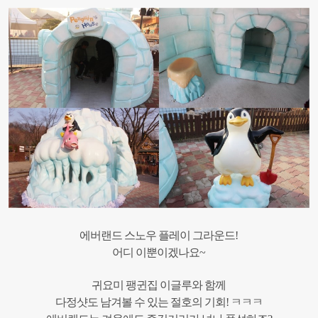
에버랜드 스노우 플레이 그라운드!
어디 이뿐이겠나요~
귀요미 팽귄집 이글루와 함께
다정샷도 남겨볼 수 있는 절호의 기회! ㅋㅋㅋ