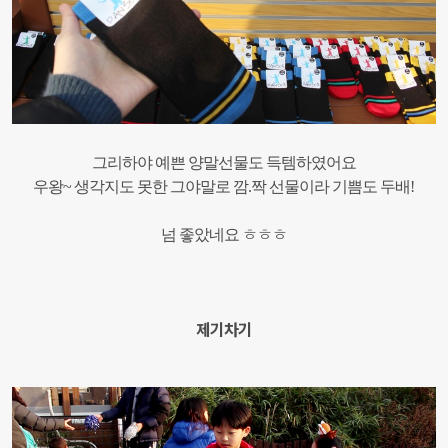
그리하야 예쁜 양말선물도 득템하였어요
우왕~ 생각지도 못한 그야말로 깜.짝 선물이라 기쁨도 두배!
넘 좋았네요 ㅎㅎㅎ
제기차기