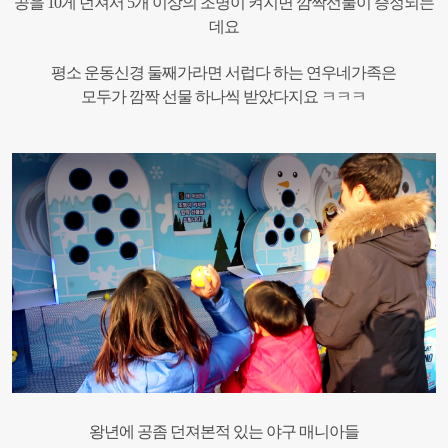
공을 10게 던져서 5개 이상의 조명이 켜지면 깜짝선물이 증정되는
데요
평소 운동신경 둘째가라면 서럽다 하는 연우네가족은
모두가 깜짝 선물 하나씩 받았다지요 ㅋㅋㅋ
왕년에 공좀 던져본적 있는 야구 매니아들