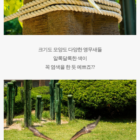
크기도 모양도 다양한 앵무새들
알록달록한 색이
꼭 염색을 한 듯 예쁘죠??