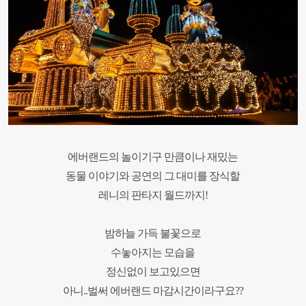
에버랜드의 놀이기구 만큼이나 재밌는
동물 이야기와 공연의
그 대미를 장식할
레니의 판타지 월드까지!
밤하늘 가득 불꽃으로
수놓아지는 모습을
정신없이 보고있으면
아니..벌써 에버랜드 마감시간이라구요??