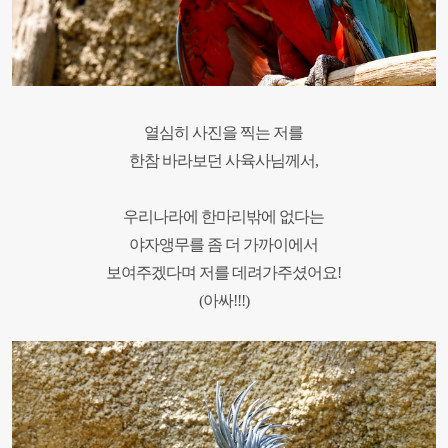
열심히 사진을 찍는 저를
한참 바라보던 사육사님께서,
우리나라에 한마리밖에 없다는
야자앵무를
좀 더 가까이에서
보여주겠다며
저를 데려가주셨어요!
(아싸!!!)