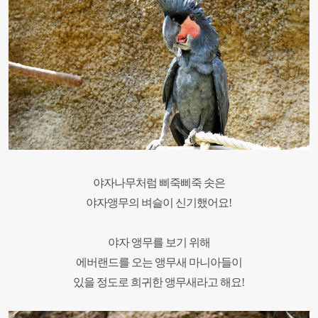
야자나무처럼 삐죽삐죽 솟은
야자앵무의 벼슬이 신기했어요!
야자 앵무를 보기 위해
에버랜드를 오는
앵무새 마니아들이
있을 정도로
희귀한 앵무새라고 해요!