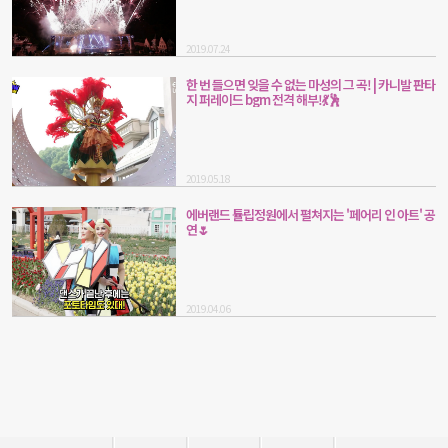
2019.07.24
한 번 들으면 잊을 수 없는 마성의 그 곡! | 카니발 판타
지 퍼레이드 bgm 전격 해부!💃🕺
2019.05.18
에버랜드 튤립정원에서 펼쳐지는 '페어리 인 아트' 공
연🌷
2019.04.06