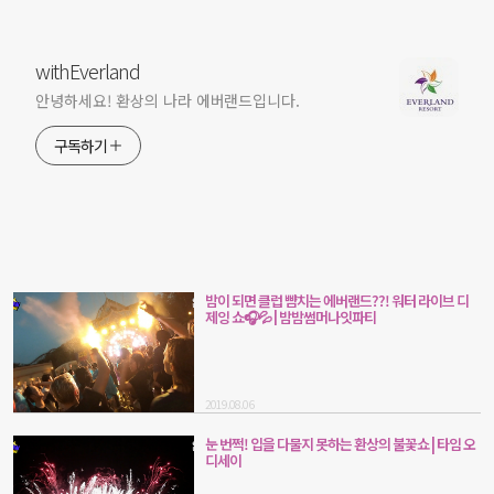
withEverland
안녕하세요! 환상의 나라 에버랜드입니다.
구독하기
밤이 되면 클럽 뺨치는 에버랜드??! 워터 라이브 디
제잉 쇼🎧💦 | 밤밤썸머나잇파티
2019.08.06
눈 번쩍! 입을 다물지 못하는 환상의 불꽃쇼 | 타임 오
디세이