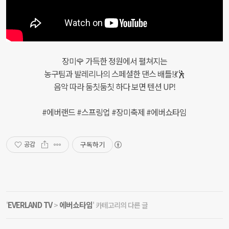
장미🌹 가득한 정원에서 펼쳐지는
농구팀과 발레리나의 스페셜한 댄스 배틀!💃🕺
음악 따라 둠칫둠칫 하다 보면 텐션 UP!
#에버랜드 #스프링업 #장미축제 #에버쇼타임
구독하기
공감
EVERLAND TV
에버쇼타임
'
>
' 카테고리의 다른 글