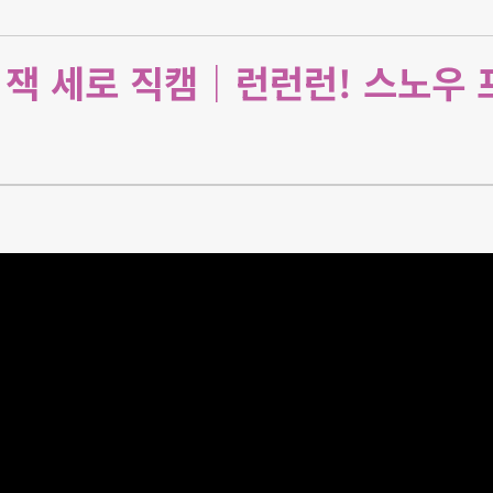
 잭 세로 직캠｜런런런! 스노우 