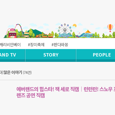
#캐리비안베이
#장미축제
#판다와쏭
AND TV
STORY
PEOPLE
 더 많은 이야기
(74건)
에버랜드의 힙스타! 잭 세로 직캠｜런런런! 스노우 
렌즈 공연 직캠