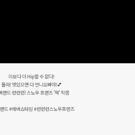
이보다 더 Hip할 수 없다!
몰라! 멋있으면 다 언니오빠야!💕
버랜드 런런런! 스노우 프랜즈 '잭' 직캠
랜드 #에버쇼타임 #런런런스노우프렌즈