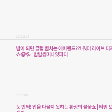
2019.08.17
밤이 되면 클럽 뺨치는 에버랜드??! 워터 라이브 디
쇼🎧💦 | 밤밤썸머나잇파티
2019.08.06
눈 번쩍! 입을 다물지 못하는 환상의 불꽃쇼 | 타임 