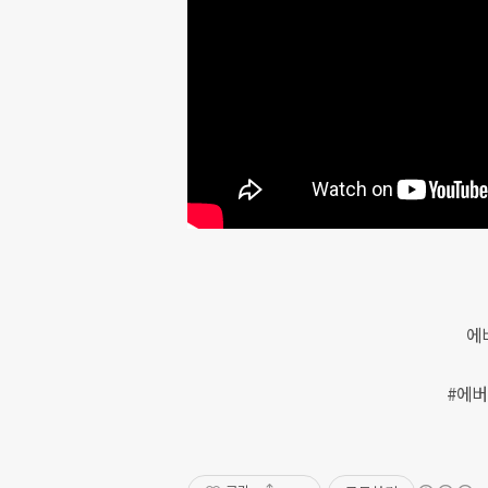
에
#에버