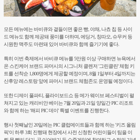
모든 메뉴에는 바비큐와 곁들이면 좋은 빵, 야채, 나쵸 칩 등 사이
드 메뉴도 함께 제공돼 풍미를 더하며, 에딩거, 칭따오, 슈무커 등
시원한 맥주도 마련돼 있어 바비큐와 함께 즐기기에 좋다.
특히 이번 축제에서 바비큐 메뉴를 5만원 이상 구매하면 뉴욕에서
온 스킨케어 브랜드 파머시의 시그니처 클렌저 '그린클린' 체험 키
트를 선착순 1,800명에게 제공할 예정이며, 8월 1일부터 4일까지는
산후앙 레스토랑 앞에 파머시 브랜드 체험존도 운영될 예정이다.
또한 디제이 풀파티, 플라이보드쇼 등 메가 웨이브 페스티벌이 펼
쳐지고 있는 캐리비안 베이는 7월 20일과 21일 양일간 PIC 리조트
와 함께 하는 '해피 PIC 데이' 특별 이벤트를 진행한다.
행사 첫째날인 20일에는 PIC 클럽메이트들과 함께 하는 '키즈 올림
픽'이 하루 3회 진행돼 현장에서 사전 신청한 어린이들이 팀을 이
뤄 물 빨리 담기, 공 이어받기 등 수중게임에 참여하고 소정의 기념