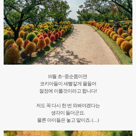
10월 초~중순쯤이면
코키아들이 새빨갛게 물들어
절정에 이를것이라고 합니다!
저도 꼭 다시 한 번 와봐야겠다는
생각이 들더군요.
물론 아이들은 놓고 말이죠. (…)