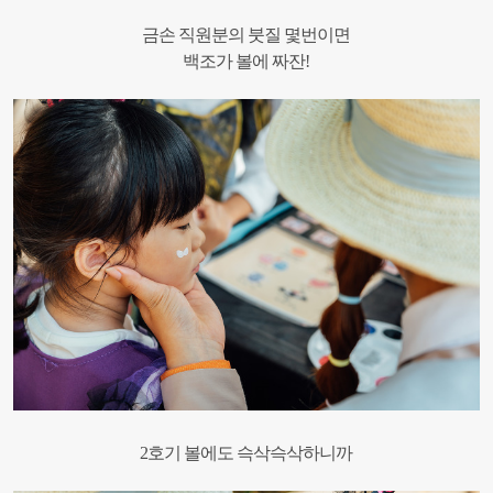
금손 직원분의 붓질 몇번이면
백조가 볼에 짜잔!
2호기 볼에도 슥삭슥삭하니까