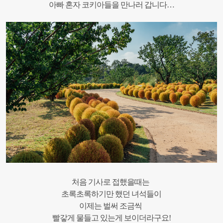
아빠 혼자 코키아들을 만나러 갑니다…
처음 기사로 접했을때는
초록초록하기만 했던 녀석들이
이제는 벌써 조금씩
빨갛게 물들고 있는게 보이더라구요!