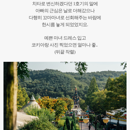
치타로 변신하겠다던 1호기의 말에
아빠의 근심은 날로 더해갔으나
다행히 꼬마마녀로 선회해주는 바람에
한시름 놓게 되었었지요.
예쁜 마녀 드레스 입고
코키아랑 사진 찍었으면 얼마나 좋..
(뒤끝 작렬)