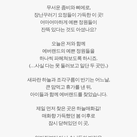
무서운 좀비와 삐에로,
장난꾸러기 요정들이 가득한 이 곳!
어마어마하게 예쁜 정원들이
잔뜩 있다는 것도 아셨나요?
오늘은 저와 함께
에버랜드의 예쁜 정원들을
하나씩 파헤쳐보도록 하시죠.
(…사실 다는 못 둘러보고 일단 두 곳만..)
새파란 하늘과 조각구름이 반기는 어느날,
큰 맘먹고 휴가를 낸 뒤,
아이들과 함께 에버랜드를 찾았습니다.
제일 먼저 찾은 곳은 하늘매화길!
매화향 가득했던 봄 이후로
잠시 닫혀있던 이 곳,