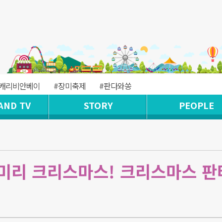
#캐리비안베이
#장미축제
#판다와쏭
AND TV
STORY
PEOPLE
미리 크리스마스! 크리스마스 판