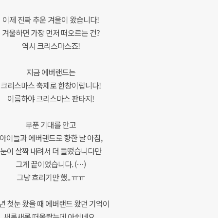
이제 진짜 추운 겨울이 왔습니다!
겨울하면 가장 먼저 떠오르는 건?
역시 크리스마스죠!
지금 에버랜드는
크리스마스 축제로 한창이랍니다!
이름하야 크리스마스 판타지!
부푼 기대를 안고
아이들과 에버랜드로 향한 날 아침,
눈이 살짝 내려서 더 들떴습니다만
그게 끝이었습니다. (…)
그냥 흐리기만 했.. ㅠㅠ
년 첫눈 왔을 때 에버랜드 왔던 기억이
새록새록 떠올랐는데 아쉽네요..