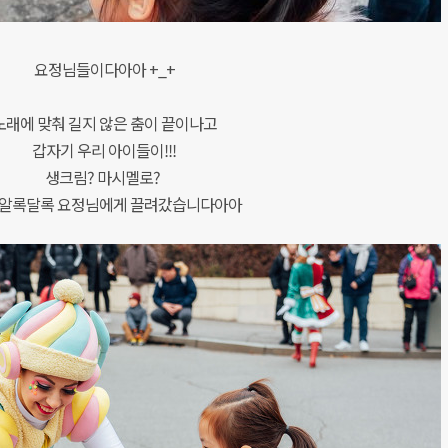
요정님들이다아아 +_+
노래에 맞춰 길지 않은 춤이 끝이나고
갑자기 우리 아이들이!!!
생크림? 마시멜로?
 알록달록 요정님에게 끌려갔습니다아아