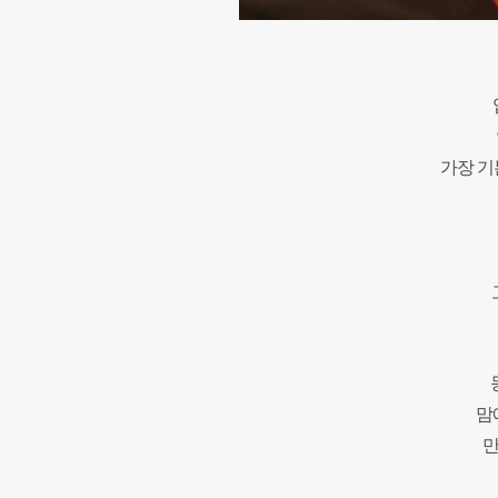
가장 기
맘
만