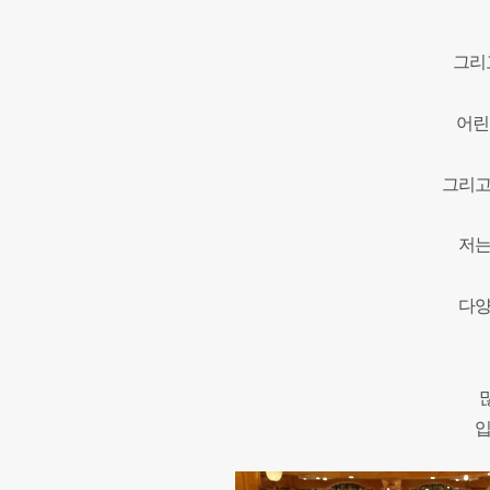
그리
어린
그리고
저는
다양
입