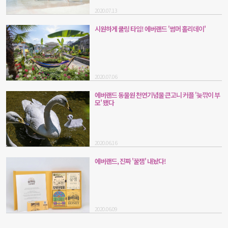
2020.07.13
시원하게 쿨링 타임! 에버랜드 '썸머 홀리데이'
2020.07.06
에버랜드 동물원 천연기념물 큰고니 커플 '늦깎이 부
모' 됐다
2020.06.16
에버랜드, 진짜 '꿀잼' 내놨다!
2020.06.09