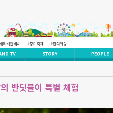
#캐리비안베이
#장미축제
#판다와쏭
AND TV
STORY
PEOPLE
밤의 반딧불이 특별 체험