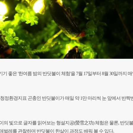
 좋은 '한여름 밤의 반딧불이 체험'을 7월 17일부터 8월 30일까지 매
 청정환경지표 곤충인 반딧불이가 매일 약 1만 마리씩 눈 앞에서 반짝
이의 빛으로 글자를 읽어보는 형설지공(螢雪之功) 체험은 물론, 반딧
애벌레를 관찰하며 반딧불이 한살이 과정도 배워 볼 수 있다.