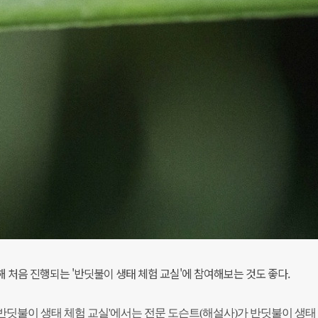
 처음 진행되는 '반딧불이 생태 체험 교실'에 참여해보는 것도 좋다.
'반딧불이 생태 체험 교실'에서는 전문 도슨트(해설사)가 반딧불이 생태