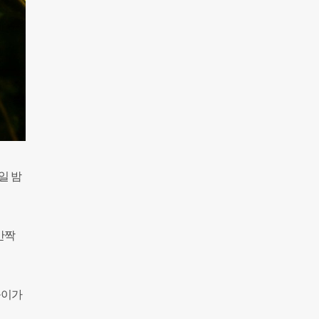
일 밤
반짝
불이가