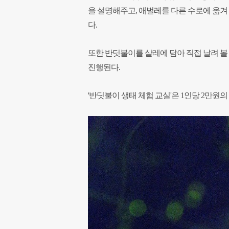
을 설명해주고, 애벌레를 다른 수로에 옮겨
다.
또한 반딧불이를 샬레에 담아 직접 날려 볼 
진행된다.
'반딧불이 생태 체험 교실'은 1인당 2만원