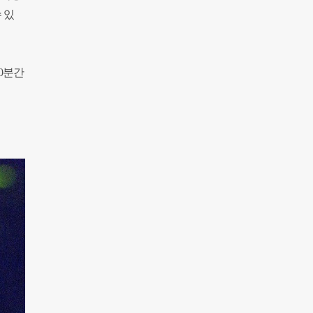
 있
0분간