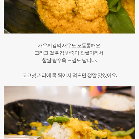
새우튀김의 새우도 오동통해요.
그리고 겉 튀김 반죽이 찹쌀이라서,
찹쌀 탕수육 느낌도 납니다.
코코넛 커리에 쿡 찍어서 먹으면 정말 맛있어요.