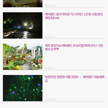
2020.10.19
에버랜드 호러 아마존 익스프레스 1인칭 시점 랜선
체험 full ver.
2020.10.17
해외 휴양지st 에버랜드 트로피컬 파라다이스 가든
랜선 산책🌴
2020.07.11
야경맛집! 청량한 여름 정원✨ ｜ 에버랜드 하늘매화
길
2020.07.02