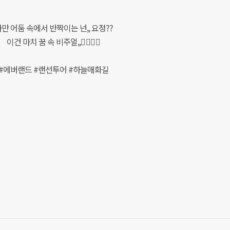
만 어둠 속에서 반짝이는 넌,, 요정??
이건 마치 꿈 속 비주얼,,🧚‍♀🧚‍♂
#에버랜드 #랜선투어 #하늘매화길