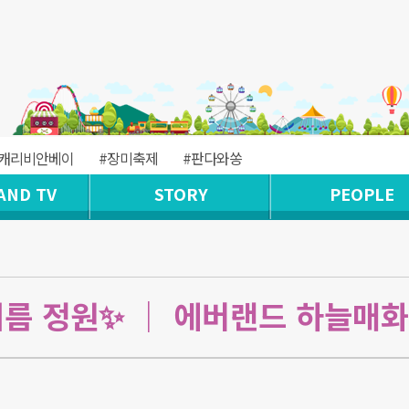
#캐리비안베이
#장미축제
#판다와쏭
AND TV
STORY
PEOPLE
여름 정원✨ ｜ 에버랜드 하늘매