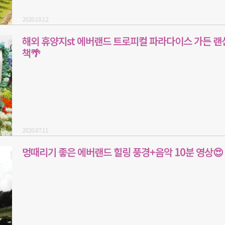
2020.10.12
해외 휴양지st 에버랜드 트로피컬 파라다이스 가든 랜
책🌴
2020.07.11
멍때리기 좋은 에버랜드 힐링 풍경+음악 10분 영상😍