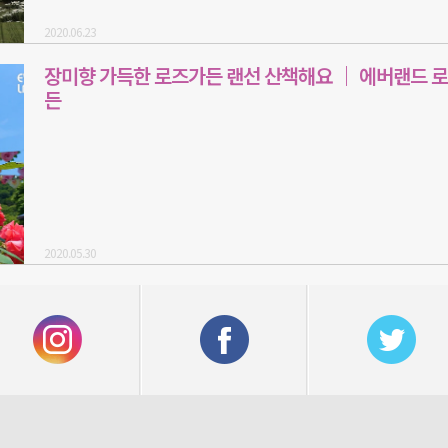
2020.06.23
장미향 가득한 로즈가든 랜선 산책해요 ｜ 에버랜드 
든
2020.05.30