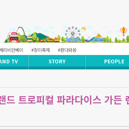
#캐리비안베이
#장미축제
#판다와쏭
AND TV
STORY
PEOPLE
버랜드 트로피컬 파라다이스 가든 