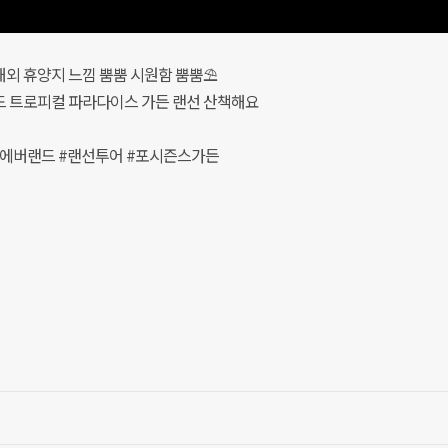
해외 휴양지 느낌 뿜뿜 시원함 뿜뿜⛱
 트로피컬 파라다이스 가든 랜선 산책해요
#에버랜드 #랜선투어 #포시즌스가든