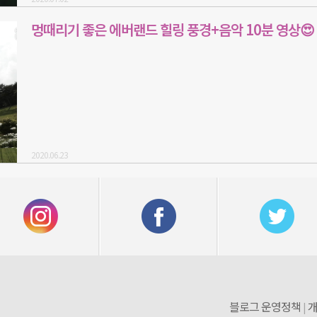
멍때리기 좋은 에버랜드 힐링 풍경+음악 10분 영상😍
2020.06.23
블로그 운영정책
개
|