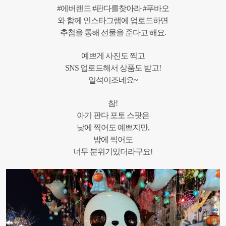
#에버랜드 #판다를찾아라 #푸바오
와 함께 인스타그램에 업로드하면
추첨을 통해 선물을 준다고 해요.
예쁘게 사진도 찍고
SNS 업로드해서 상품도 받고!
일석이조네요~
참!
아기 판다 포토 스팟은
낮에 찍어도 예쁘지만,
밤에 찍어도
너무 분위기있더라구요!