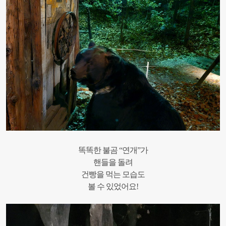
똑똑한 불곰 “연개”가
핸들을 돌려
건빵을 먹는 모습도
볼 수 있었어요!