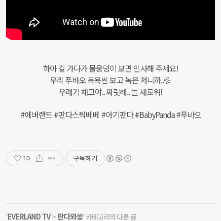
하아 길 가다가 물웅덩이 보면 인사해 주세요!
우리 푸바오 목욕씬 보고 녹은 저니까..💦
우래기 채고야.. 짜릿해.. 늘 새로워!
#에버랜드 #판다스틱베베 #아기판다 #BabyPanda #푸바오
구독하기
10
EVERLAND TV
판다와쏭
'
>
' 카테고리의 다른 글