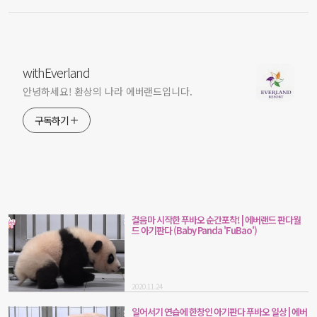
withEverland
안녕하세요! 환상의 나라 에버랜드입니다.
구독하기
걸음마 시작한 푸바오 순간포착! | 에버랜드 판다월
드 아기판다 (Baby Panda 'FuBao')
2020.11.24
일어서기 연습에 한창인 아기판다 푸바오 일상 | 에버