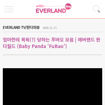
EVERLAND TV/판다와쏭
2020. 11. 17.
엄마한테 목욕(?) 당하는 푸바오 모음 | 에버랜드 판
다월드 (Baby Panda 'FuBao')