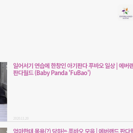
일어서기 연습에 한창인 아기판다 푸바오 일상 | 에버
판다월드 (Baby Panda 'FuBao')
2020.11.20
엄마한테 목욕(?) 당하는 푸바오 모음 | 에버랜드 판다