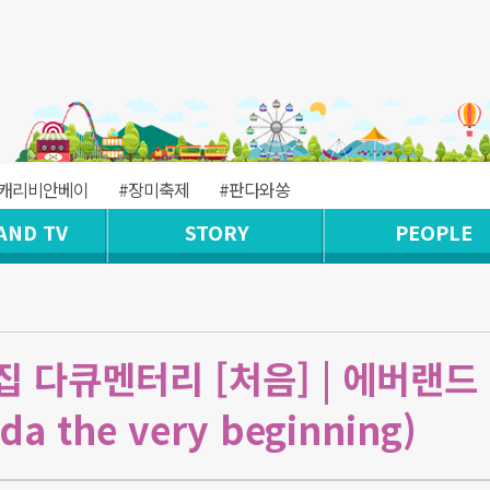
#캐리비안베이
#장미축제
#판다와쏭
AND TV
STORY
PEOPLE
집 다큐멘터리 [처음] | 에버랜드
a the very beginning)