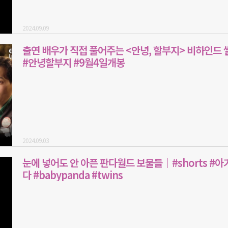
2024.09.09
출연 배우가 직접 풀어주는 <안녕, 할부지> 비하인드
#안녕할부지 #9월4일개봉
2024.09.03
눈에 넣어도 안 아픈 판다월드 보물들│#shorts #아
다 #babypanda #twins