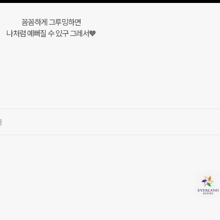
꼼꼼하게 그루밍하면
나처럼 예뻐질 수 있구 그레서🧡
글