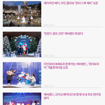
캐리비안 베이, 무민 콜라보 '윈터 스파 캐비' 오픈
2024.12.09
'핀란드 원조 산타' 에버랜드에 왔다
2024.12.06
무민(MOOMIN)과 함께 하는 에버랜드, '윈터토피
아' 겨울축제 6일 오픈
2024.12.03
에버랜드, 산리오캐릭터즈와 함께 국내 최초 팬미팅
열어