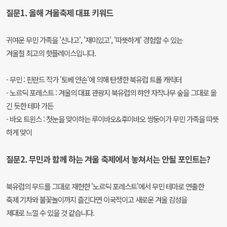
질문1. 올해 겨울축제 대표 키워드
귀여운 무민 가족을 '신나고', '재미있고', '따뜻하게' 경험할 수 있는
겨울철 최고의 핫플레이스입니다.
- 무민 : 핀란드 작가 '토베 얀손'에 의해 탄생한 북유럽 트롤 캐릭터
- 노르딕 포레스트 : 겨울의 대표 관광지 북유럽의 햐얀 자작나무 숲을 그대로 옮
긴 듯한 테마 가든
- 바오 트윈스 : 첫눈을 맞이하는 루이바오&후이바오 쌍둥이가 무민 가족을 따뜻
하게 맞이
질문2. 무민과 함께 하는 겨울 축제에서 놓쳐서는 안될 포인트는?
북유럽의 무드를 그대로 재현한 '노르딕 포레스트'에서 무민 테마로 연출한
축제 기차와 불꽃놀이까지 즐긴다면 이국적이고 새로운 겨울 감성을
제대로 느낄 수 있을 것 같습니다.