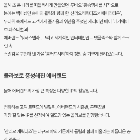
올해 초 온 나라를 떠들썩하게 만들었던 '푸바오' 환송행사를 시작으로
봄에는 백이십만 송이의 튤립과 함께 한 '산리오캐릭터즈×페어리타운',
무더위 속에서도 고객에게 즐거움과 위안을 주었던 캐리비안 베이 '메가웨이
브 페스티벌'과
에버랜드 '워터스텔라', 그리고 세계적인 엔터테인먼트 넷플릭스와 함께 스크
린 속
스릴감을 구현해 낸 가을 '블러드시티'까지 정말 숨 가쁘게 달려왔습니다.
콜라보로 풍성해진 에버랜드
올해 에버랜드의 가장 큰 특징은 다양한 IP의 활용입니다.
변화하는 고객 트렌드에 발맞춰, 에버랜드의 시즌별, 콘텐츠별
가장 잘 맞는 IP를 선정하여 밀도감 있는 콜라보를 진행했습니다.
'산리오 캐릭터즈'는 대규모 야외 가든에서 튤립과 함께 어울리는 아름다운 공
간 연출로,