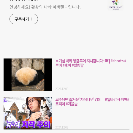
안녕하세요! 환상의 나라 에버랜드입니다.
구독하기
호기심 박쨔 엉금루이 지나갑니다~🐼 | #shorts #
루이 #후이 #힐링짤
2024.12.09
교수님만 즐거운 '자작나무' 강의｜#일타강사 #윈터
토피아 #겨울숲
2024.12.08