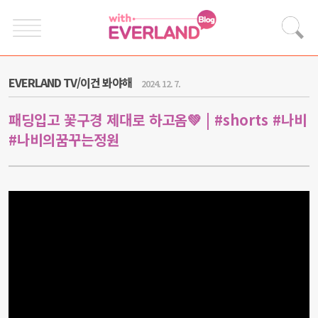
EVERLAND TV/이건 봐야해
2024. 12. 7.
패딩입고 꽃구경 제대로 하고옴💚 | #shorts #나비
#나비의꿈꾸는정원