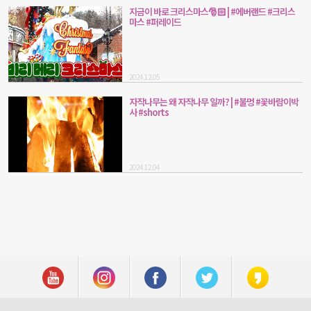
지금이 바로 크리스마스🎅🏻 | #에버랜드 #크리스
마스 #퍼레이드
2024.12.05
자작나무는 왜 자작나무 일까? | #불멍 #꽃바람이박
사 #shorts
2024.12.04