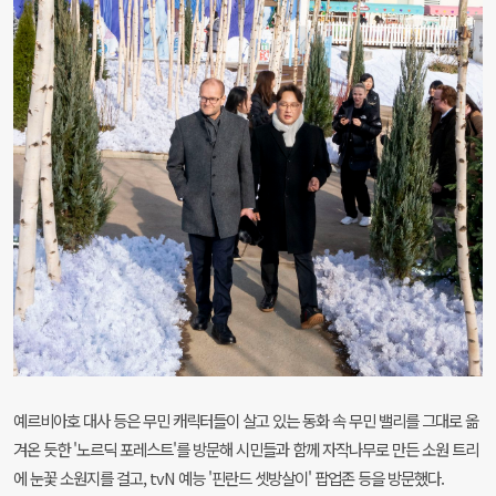
예르비아호 대사 등은 무민 캐릭터들이 살고 있는 동화 속 무민 밸리를 그대로 옮
겨온 듯한 '노르딕 포레스트'를 방문해 시민들과 함께 자작나무로 만든 소원 트리
에 눈꽃 소원지를 걸고, tvN 예능 '핀란드 셋방살이' 팝업존 등을 방문했다.