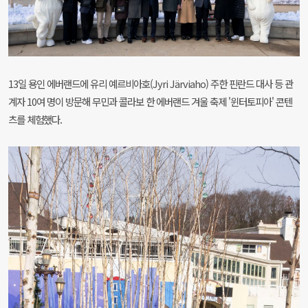
13일 용인 에버랜드에 유리 예르비아호(Jyri Järviaho) 주한 핀란드 대사 등 관
계자 10여 명이 방문해 무민과 콜라보 한 에버랜드 겨울 축제 '윈터토피아' 콘텐
츠를 체험했다.