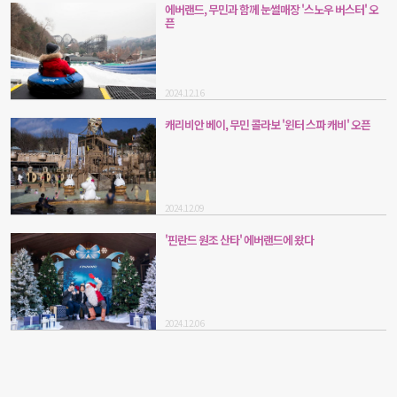
에버랜드, 무민과 함께 눈썰매장 '스노우 버스터' 오
픈
2024.12.16
캐리비안 베이, 무민 콜라보 '윈터 스파 캐비' 오픈
2024.12.09
'핀란드 원조 산타' 에버랜드에 왔다
2024.12.06