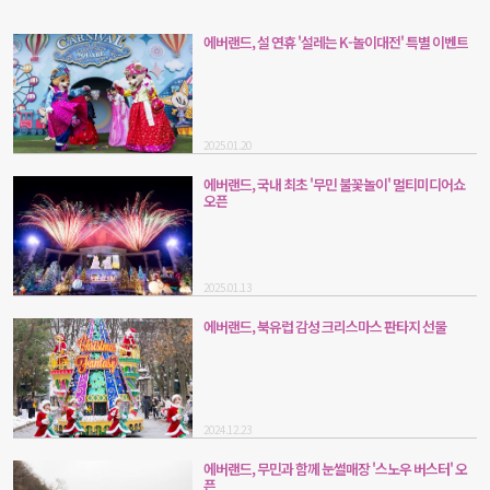
에버랜드, 설 연휴 '설레는 K-놀이대전' 특별 이벤트
2025.01.20
에버랜드, 국내 최초 '무민 불꽃놀이' 멀티미디어쇼
오픈
2025.01.13
에버랜드, 북유럽 감성 크리스마스 판타지 선물
2024.12.23
에버랜드, 무민과 함께 눈썰매장 '스노우 버스터' 오
픈