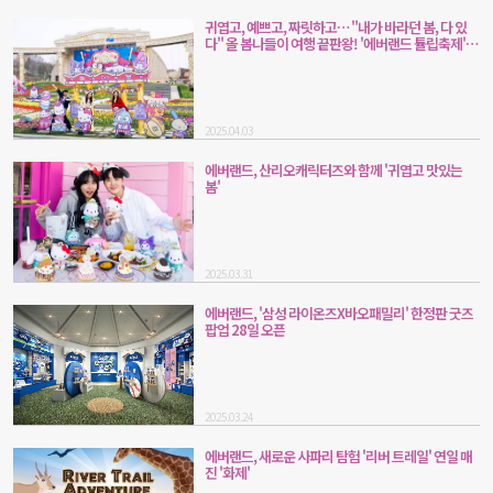
귀엽고, 예쁘고, 짜릿하고… "내가 바라던 봄, 다 있
다" 올 봄나들이 여행 끝판왕! '에버랜드 튤립축제'
인기
2025.04.03
에버랜드, 산리오캐릭터즈와 함께 '귀엽고 맛있는
봄'
2025.03.31
에버랜드, '삼성 라이온즈X바오패밀리' 한정판 굿즈
팝업 28일 오픈
2025.03.24
에버랜드, 새로운 사파리 탐험 '리버 트레일' 연일 매
진 '화제'